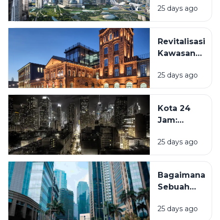
25 days ago
Seperti
Apa?
Melihat
Revitalisasi
Inovasi
Kawasan
yang Mulai
Lama:
Terjadi
25 days ago
Mengapa
Sekarang
Bangunan
Hingga
Tua Kini
Beberapa
Kota 24
Kembali
Dekade
Jam:
Dihidupkan?
Mendatang
Mengapa
25 days ago
Beberapa
Kota Tidak
Pernah
Bagaimana
Benar-
Sebuah
Benar
Kawasan
Tidur?
25 days ago
Bisa