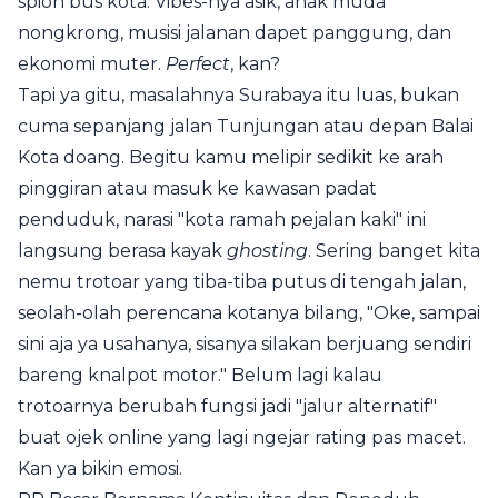
spion bus kota. Vibes-nya asik, anak muda
nongkrong, musisi jalanan dapet panggung, dan
ekonomi muter.
Perfect
, kan?
Tapi ya gitu, masalahnya Surabaya itu luas, bukan
cuma sepanjang jalan Tunjungan atau depan Balai
Kota doang. Begitu kamu melipir sedikit ke arah
pinggiran atau masuk ke kawasan padat
penduduk, narasi "kota ramah pejalan kaki" ini
langsung berasa kayak
ghosting
. Sering banget kita
nemu trotoar yang tiba-tiba putus di tengah jalan,
seolah-olah perencana kotanya bilang, "Oke, sampai
sini aja ya usahanya, sisanya silakan berjuang sendiri
bareng knalpot motor." Belum lagi kalau
trotoarnya berubah fungsi jadi "jalur alternatif"
buat ojek online yang lagi ngejar rating pas macet.
Kan ya bikin emosi.