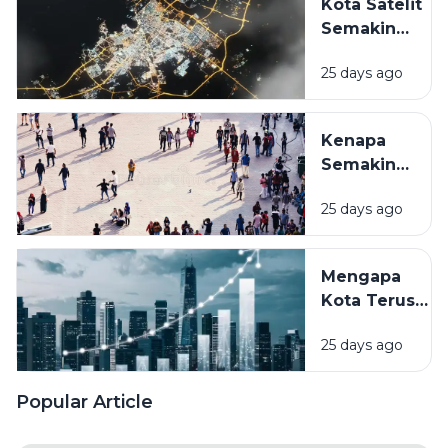
Kota Satelit
Bedanya
Semakin
dengan
Bermunculan,
Kota
25 days ago
Benarkah
Biasa?
Jadi Solusi
Kemacetan
Kenapa
dan
Semakin
Kepadatan?
Banyak
25 days ago
Orang
Memilih
Tinggal di
Mengapa
Kota?
Kota Terus
Fenomena
Berkembang?
Urbanisasi
25 days ago
Memahami
yang
Perubahan
Terus
Wajah
Popular Article
Terjadi
Perkotaan
dari Masa ke