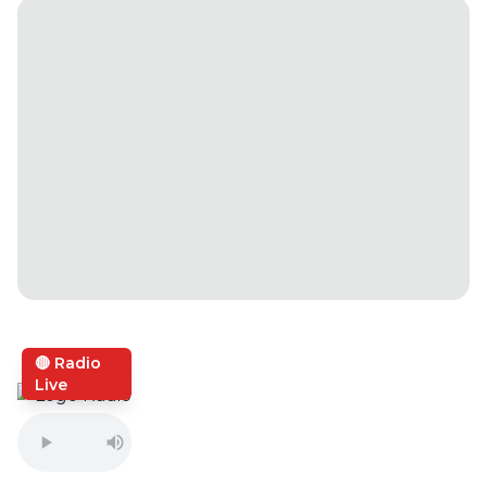
Masa
🔴 Radio
Live