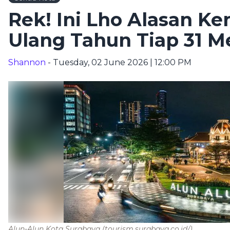
Rek! Ini Lho Alasan K
Ulang Tahun Tiap 31 Me
Shannon
- Tuesday, 02 June 2026 | 12:00 PM
Alun-Alun Kota Surabaya
(tourism.surabaya.co.id/)