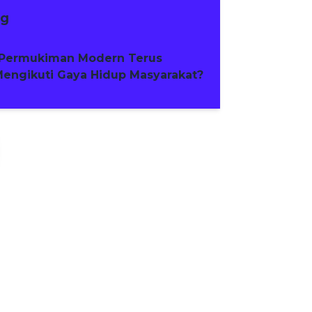
ng
Permukiman Modern Terus
engikuti Gaya Hidup Masyarakat?