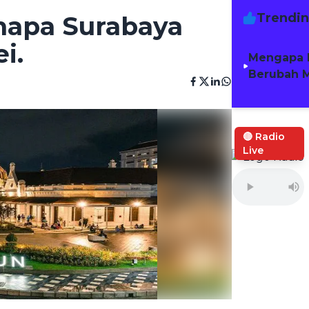
Trendi
enapa Surabaya
i.
Mengapa 
Berubah M
🔴 Radio
Live