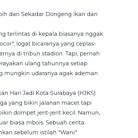
Lebih dari Sekadar Dongeng Ikan dan
ng terlintas di kepala biasanya nggak
cor", logat bicaranya yang ceplas-
rnya di tribun stadion. Tapi, pernah
erayakan ulang tahunnya setiap
ang mungkin udaranya agak ademan
an Hari Jadi Kota Surabaya (HJKS)
nga yang bikin jalanan macet tapi
kin dompet jerit-jerit kecil. Namun,
luar biasa mbois. Sebuah cerita
kan sebelum istilah "Wani"