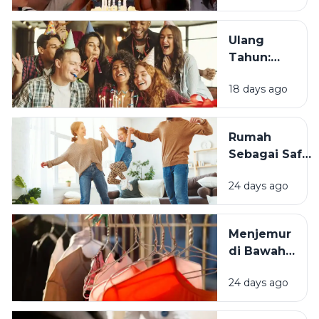
Saat Ulang
Tahun?
Ulang
Tahun:
Mengapa
18 days ago
Momen
Bertambah
Usia Selalu
Rumah
Terasa
Sebagai Safe
Istimewa?
Space:
24 days ago
Mengapa
Lingkungan
Tempat
Menjemur
Tinggal yang
di Bawah
Bersih
Matahari
Memengaruhi
24 days ago
atau Di
Kesejahteraan
Tempat
Kita?