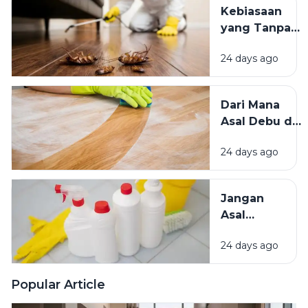
Teduh,
Kebiasaan
Mana yang
yang Tanpa
Lebih
Sadar
Baik?
24 days ago
Mengundang
Kecoak,
Tikus, dan
Dari Mana
Hama
Asal Debu di
Lainnya Ke
Rumah?
Rumah
24 days ago
Kenali
Penyebab
dan Cara
Jangan
Mengatasinya
Asal
Campur
24 days ago
Bahan
Pembersih
Ini Risiko
Popular Article
Fatalnya