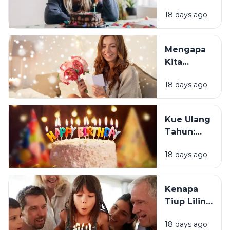
Mengapa
18 days ago
Sebagian
Orang
Justru
Mengapa
Merasa
Kita
Sedih Saat
Senang
Ulang
18 days ago
Mendapat
Tahun?
Ucapan
Ulang
Kue Ulang
Tahun?
Tahun:
Bagaimana
18 days ago
Tradisi Ini
Berawal?
Kenapa
Tiup Lilin
Menjadi
18 days ago
Tradisi