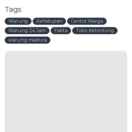
Tags
Warung
Kehidupan
Ceritra Warga
Warung 24 Jam
Fakta
Toko Kelontong
warung madura