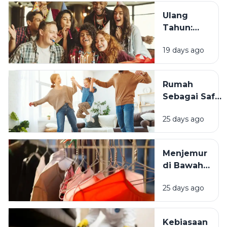
Tahun?
Ulang
Tahun:
Mengapa
19 days ago
Momen
Bertambah
Usia Selalu
Rumah
Terasa
Sebagai Safe
Istimewa?
Space:
25 days ago
Mengapa
Lingkungan
Tempat
Menjemur
Tinggal yang
di Bawah
Bersih
Matahari
Memengaruhi
25 days ago
atau Di
Kesejahteraan
Tempat
Kita?
Teduh,
Kebiasaan
Mana yang