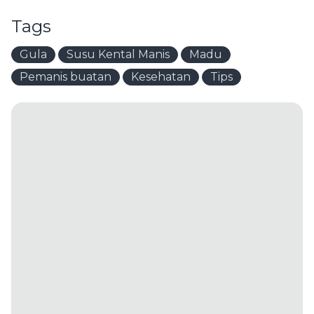
Tags
Gula
Susu Kental Manis
Madu
Pemanis buatan
Kesehatan
Tips