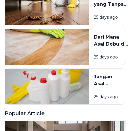
yang Tanpa
Lebih
Sadar
Baik?
25 days ago
Mengundang
Kecoak,
Tikus, dan
Dari Mana
Hama
Asal Debu di
Lainnya Ke
Rumah?
Rumah
25 days ago
Kenali
Penyebab
dan Cara
Jangan
Mengatasinya
Asal
Campur
25 days ago
Bahan
Pembersih
Ini Risiko
Popular Article
Fatalnya