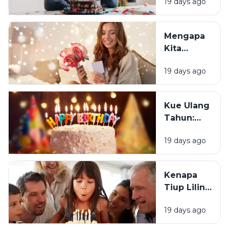
19 days ago
Sebagian
Orang
Justru
Mengapa
Merasa
Kita
Sedih Saat
Senang
Ulang
19 days ago
Mendapat
Tahun?
Ucapan
Ulang
Kue Ulang
Tahun?
Tahun:
Bagaimana
19 days ago
Tradisi Ini
Berawal?
Kenapa
Tiup Lilin
Menjadi
19 days ago
Tradisi
Saat Ulang