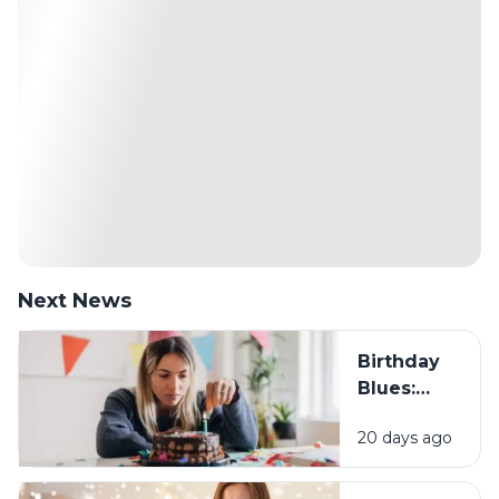
Next News
Birthday
Blues:
Mengapa
20 days ago
Sebagian
Orang
Justru