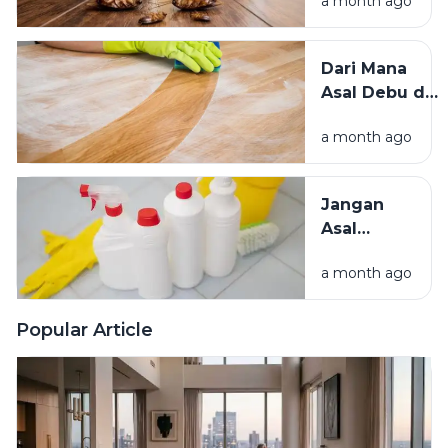
a month ago
Mengundang
Kecoak,
Tikus, dan
Dari Mana
Hama
Asal Debu di
Lainnya Ke
Rumah?
Rumah
a month ago
Kenali
Penyebab
dan Cara
Jangan
Mengatasinya
Asal
Campur
a month ago
Bahan
Pembersih
Ini Risiko
Popular Article
Fatalnya