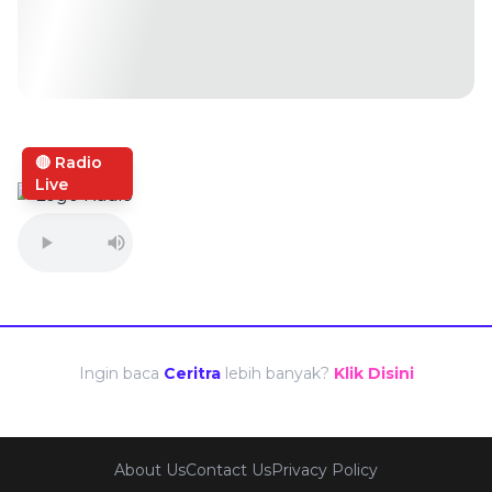
🔴 Radio
Live
Ingin baca
Ceritra
lebih banyak?
Klik Disini
About Us
Contact Us
Privacy Policy