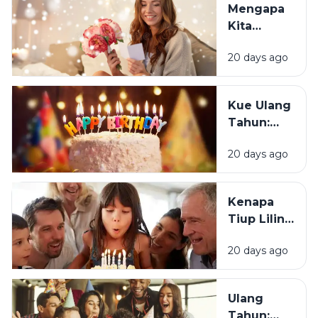
Mengapa
Merasa
Kita
Sedih Saat
Senang
Ulang
20 days ago
Mendapat
Tahun?
Ucapan
Ulang
Kue Ulang
Tahun?
Tahun:
Bagaimana
20 days ago
Tradisi Ini
Berawal?
Kenapa
Tiup Lilin
Menjadi
20 days ago
Tradisi
Saat Ulang
Tahun?
Ulang
Tahun: