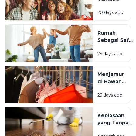
Mengapa
20 days ago
Momen
Bertambah
Usia Selalu
Rumah
Terasa
Sebagai Safe
Istimewa?
Space:
25 days ago
Mengapa
Lingkungan
Tempat
Menjemur
Tinggal yang
di Bawah
Bersih
Matahari
Memengaruhi
25 days ago
atau Di
Kesejahteraan
Tempat
Kita?
Teduh,
Kebiasaan
Mana yang
yang Tanpa
Lebih
Sadar
Baik?