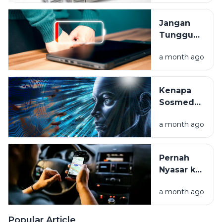
Balok
Hingga
Jangan
Frozen
Tunggu
Food
Mati Total,
a month ago
Ini Cara
Rawat
Baterai
Kenapa
Laptop
Sosmed
Anda
Tahu Apa
a month ago
yang Kita
Mau? Intip
Rahasia
Pernah
Algoritma
Nyasar ke
Kuburan?
a month ago
Ini Tips
Pakai
Google
Popular Article