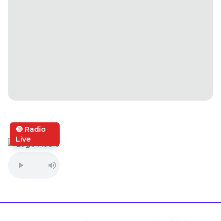
🔴 Radio
Live