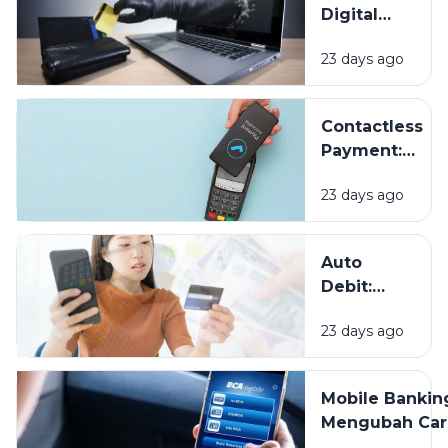
Digital
Makin
23 days ago
Mudah,
Bagaimana
Cara
Contactless
Melindungi
Payment:
Data
Sekadar
Keuangan
23 days ago
Tren atau
Masa Depan
Pembayaran?
Auto
Debit:
Praktis
23 days ago
untuk
Tagihan,
Tapi
Mobile Bankin
Jangan
Mengubah Car
Sampai
Kita Mengelol