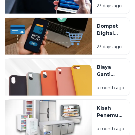
Lupa
23 days ago
Uang, Apa Saj
Dipantau
Keuntunganny
Dompet
Digital
Bikin
23 days ago
Hidup
Lebih
Praktis,
Biaya
Tapi Kok
Ganti
Saldo
Layar HP
Cepat
a month ago
Mahal?
Habis?
Lindungi
Gadget
Kisah
Anda
Penemuan
Sejak Hari
Kulkas:
Pertama
a month ago
Dari Es