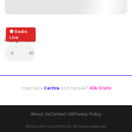
🔴 Radio
Live
Ingin baca
Ceritra
lebih banyak?
Klik Disini
About Us
Contact Us
Privacy Policy
©2024 AMJ MULTIMEDJA. All Rights Reserved.