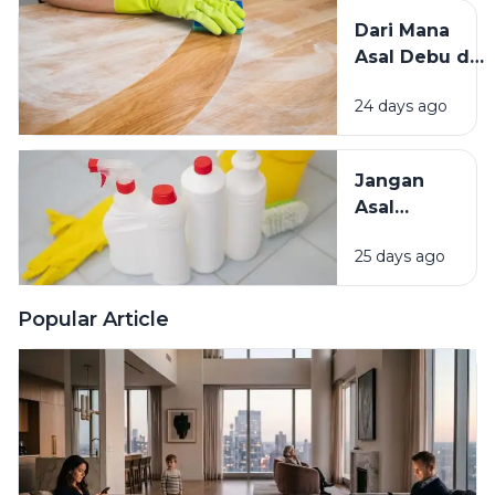
Tikus, dan
Dari Mana
Hama
Asal Debu di
Lainnya Ke
Rumah?
Rumah
24 days ago
Kenali
Penyebab
dan Cara
Jangan
Mengatasinya
Asal
Campur
25 days ago
Bahan
Pembersih
Ini Risiko
Popular Article
Fatalnya