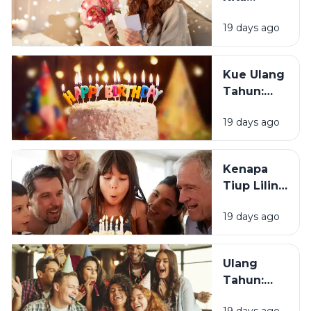
Sedih Saat
Senang
Ulang
19 days ago
Mendapat
Tahun?
Ucapan
Ulang
Kue Ulang
Tahun?
Tahun:
Bagaimana
19 days ago
Tradisi Ini
Berawal?
Kenapa
Tiup Lilin
Menjadi
19 days ago
Tradisi
Saat Ulang
Tahun?
Ulang
Tahun:
Mengapa