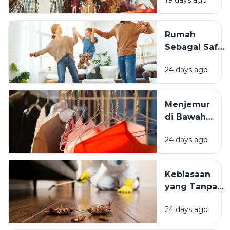
19 days ago
Momen
Bertambah
Usia Selalu
Rumah
Terasa
Sebagai Safe
Istimewa?
Space:
24 days ago
Mengapa
Lingkungan
Tempat
Menjemur
Tinggal yang
di Bawah
Bersih
Matahari
Memengaruhi
24 days ago
atau Di
Kesejahteraan
Tempat
Kita?
Teduh,
Kebiasaan
Mana yang
yang Tanpa
Lebih
Sadar
Baik?
24 days ago
Mengundang
Kecoak,