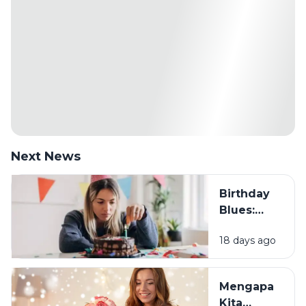
Next News
Birthday
Blues:
Mengapa
18 days ago
Sebagian
Orang
Justru
Mengapa
Merasa
Kita