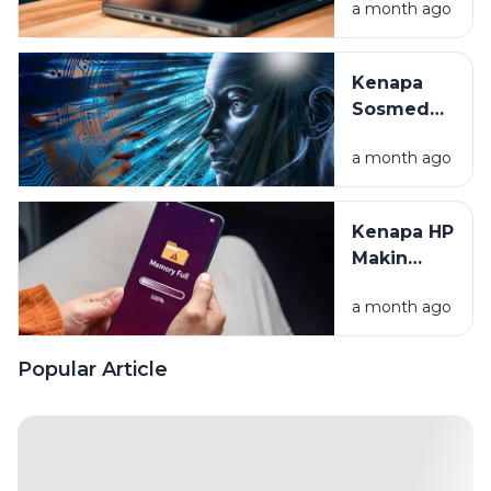
a month ago
Ini Cara
Rawat
Baterai
Kenapa
Laptop
Sosmed
Anda
Tahu Apa
a month ago
yang Kita
Mau? Intip
Rahasia
Kenapa HP
Algoritma
Makin
Lama
a month ago
Makin
Lemot?
Yuk Cari
Popular Article
Tahu
Alasannya