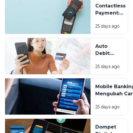
Cara
Contactless
Melindungi
Payment:
Data
Sekadar
Keuangan
25 days ago
Tren atau
Masa Depan
Pembayaran?
Auto
Debit:
Praktis
25 days ago
untuk
Tagihan,
Tapi
Mobile Bankin
Jangan
Mengubah Car
Sampai
Kita Mengelol
Lupa
25 days ago
Uang, Apa Saj
Dipantau
Keuntunganny
Dompet