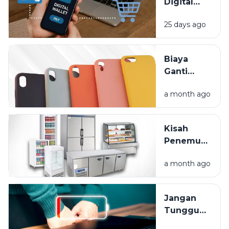
Digital
Bikin
25 days ago
Hidup
Lebih
Praktis,
Biaya
Tapi Kok
Ganti
Saldo
Layar HP
Cepat
a month ago
Mahal?
Habis?
Lindungi
Gadget
Kisah
Anda
Penemuan
Sejak Hari
Kulkas:
Pertama
a month ago
Dari Es
Balok
Hingga
Jangan
Frozen
Tunggu
Food
Mati Total,