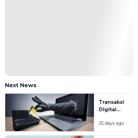
Next News
Transaksi
Digital
Makin
25 days ago
Mudah,
Bagaimana