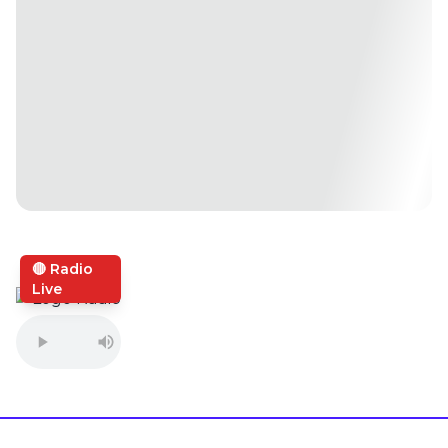
🔴 Radio
Live