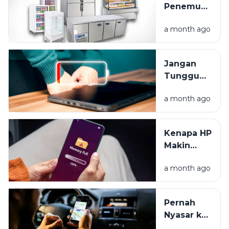
Penemuan
Sejak Hari
Kulkas:
Pertama
a month ago
Dari Es
Balok
Hingga
Jangan
Frozen
Tunggu
Food
Mati Total,
a month ago
Ini Cara
Rawat
Baterai
Kenapa HP
Laptop
Makin
Anda
Lama
a month ago
Makin
Lemot?
Yuk Cari
Pernah
Tahu
Nyasar ke
Alasannya
Kuburan?