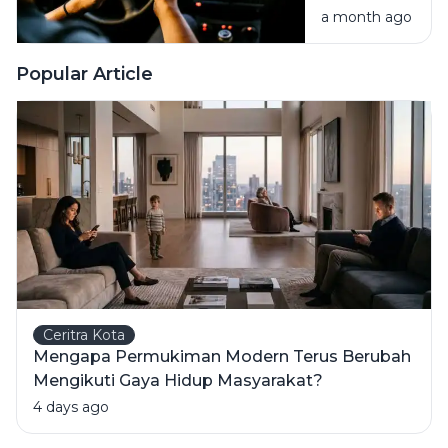
a month ago
Ini Tips
Pakai
Google
Popular Article
Maps yang
Benar
Ceritra Kota
Mengapa Permukiman Modern Terus Berubah
Mengikuti Gaya Hidup Masyarakat?
4 days ago