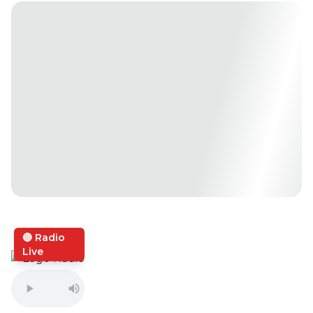
🔴 Radio
Live