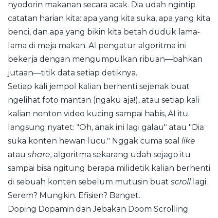
nyodorin makanan secara acak. Dia udah ngintip
catatan harian kita: apa yang kita suka, apa yang kita
benci, dan apa yang bikin kita betah duduk lama-
lama di meja makan. AI pengatur algoritma ini
bekerja dengan mengumpulkan ribuan—bahkan
jutaan—titik data setiap detiknya.
Setiap kali jempol kalian berhenti sejenak buat
ngelihat foto mantan (ngaku aja!), atau setiap kali
kalian nonton video kucing sampai habis, AI itu
langsung nyatet: "Oh, anak ini lagi galau" atau "Dia
suka konten hewan lucu." Nggak cuma soal
like
atau
share
, algoritma sekarang udah sejago itu
sampai bisa ngitung berapa milidetik kalian berhenti
di sebuah konten sebelum mutusin buat
scroll
lagi.
Serem? Mungkin. Efisien? Banget.
Doping Dopamin dan Jebakan Doom Scrolling