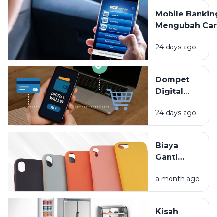
Tapi
Mobile Bankin
Jangan
Mengubah Car
Sampai
Kita Mengelol
Lupa
24 days ago
Uang, Apa Saj
Dipantau
Keuntunganny
Dompet
Digital
Bikin
24 days ago
Hidup
Lebih
Praktis,
Biaya
Tapi Kok
Ganti
Saldo
Layar HP
Cepat
a month ago
Mahal?
Habis?
Lindungi
Gadget
Kisah
Anda