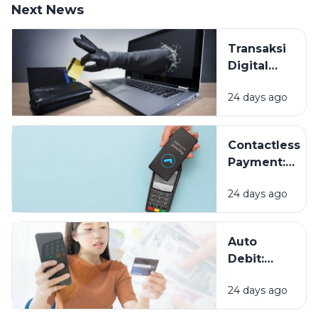
Next News
Transaksi
Digital
Makin
24 days ago
Mudah,
Bagaimana
Cara
Contactless
Melindungi
Payment:
Data
Sekadar
Keuangan
24 days ago
Tren atau
Masa Depan
Pembayaran?
Auto
Debit:
Praktis
24 days ago
untuk
Tagihan,