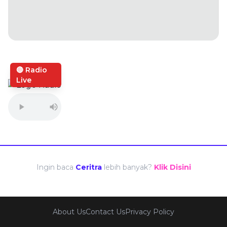
🔴 Radio
Live
Ingin baca
Ceritra
lebih banyak?
Klik Disini
About Us
Contact Us
Privacy Policy