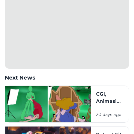
Next News
CGI,
Animasi
2D, dan
20 days ago
Stop
Motion:
Mengenal