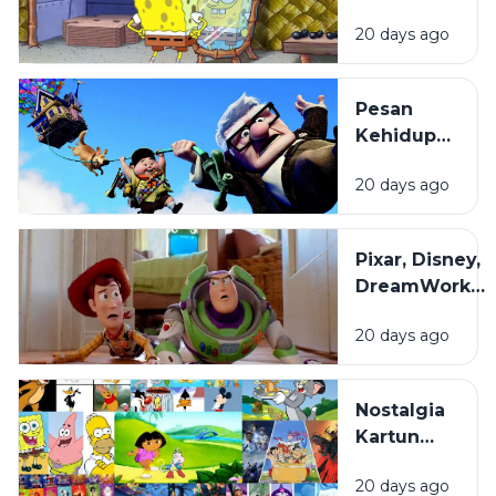
Kartun
20 days ago
Dibuat
hingga
Begitu
Pesan
Mudah
Kehidupan
Diingat?
di Balik
20 days ago
Film
Animasi
yang
Pixar, Disney,
Sering
DreamWorks,
Terlewat
dan Studio
20 days ago
Ghibli: Apa
yang
Membuat
Nostalgia
Gaya Animasi
Kartun
Mereka
Masa
Berbeda?
20 days ago
Kecil: