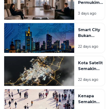
Permukiman
ke Atas?
Modern
3 days ago
Terus
Berubah
Mengikuti
Smart City
Gaya Hidup
Bukan
Masyarakat?
Sekadar
22 days ago
Kota
Canggih,
Apa
Kota Satelit
Bedanya
Semakin
dengan
Bermunculan,
Kota
22 days ago
Benarkah
Biasa?
Jadi Solusi
Kemacetan
Kenapa
dan
Semakin
Kepadatan?
Banyak