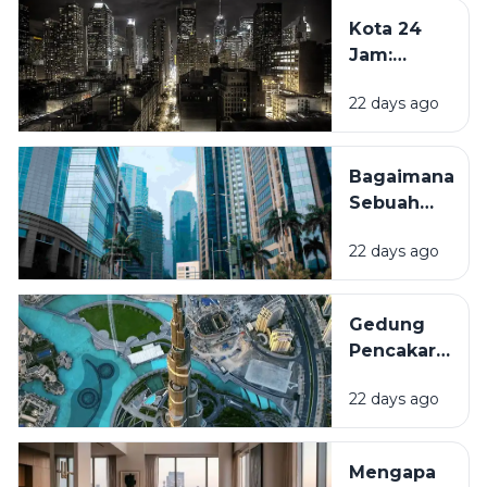
Tua Kini
Beberapa
Kota 24
Kembali
Dekade
Jam:
Dihidupkan?
Mendatang
Mengapa
22 days ago
Beberapa
Kota Tidak
Pernah
Bagaimana
Benar-
Sebuah
Benar
Kawasan
Tidur?
22 days ago
Bisa
Berubah
Menjadi
Gedung
Pusat
Pencakar
Bisnis?
Langit:
22 days ago
Mengapa
Kota-Kota
Besar Terus
Mengapa
Membangun