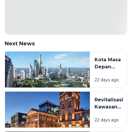
Next News
Kota Masa
Depan
Akan
22 days ago
Seperti
Apa?
Melihat
Revitalisasi
Inovasi
Kawasan
yang Mulai
Lama:
Terjadi
22 days ago
Mengapa
Sekarang
Bangunan
Hingga