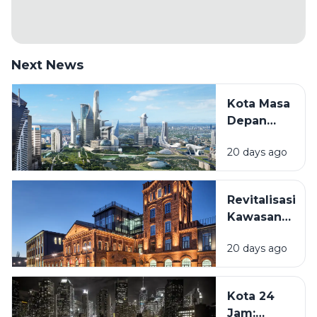
Next News
Kota Masa
Depan
Akan
20 days ago
Seperti
Apa?
Melihat
Revitalisasi
Inovasi
Kawasan
yang Mulai
Lama:
Terjadi
20 days ago
Mengapa
Sekarang
Bangunan
Hingga
Tua Kini
Beberapa
Kota 24
Kembali
Dekade
Jam: