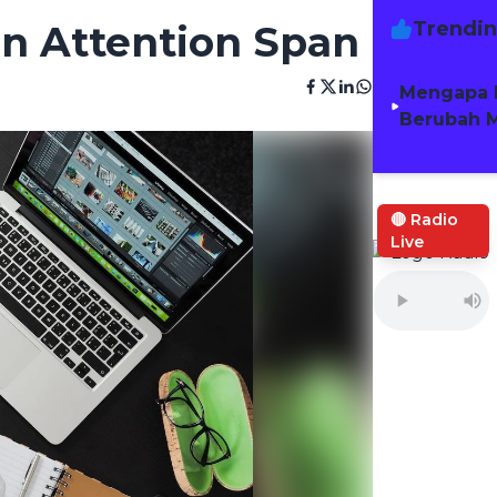
Trendi
n Attention Span
Mengapa 
Berubah M
🔴 Radio
Live