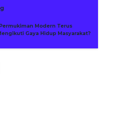
ng
Permukiman Modern Terus
engikuti Gaya Hidup Masyarakat?