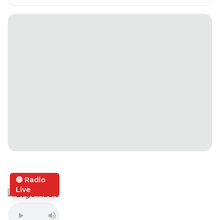
🔴 Radio
Live