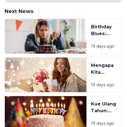
Next News
Birthday
Blues:
Mengapa
19 days ago
Sebagian
Orang
Justru
Mengapa
Merasa
Kita
Sedih Saat
Senang
Ulang
19 days ago
Mendapat
Tahun?
Ucapan
Ulang
Kue Ulang
Tahun?
Tahun:
Bagaimana
19 days ago
Tradisi Ini