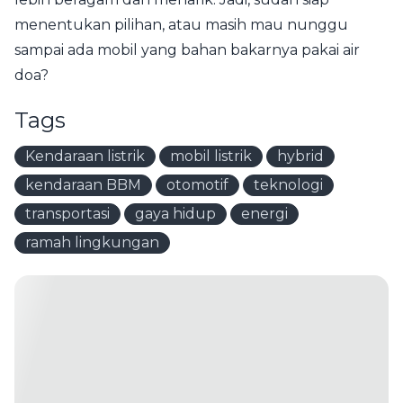
menentukan pilihan, atau masih mau nunggu
sampai ada mobil yang bahan bakarnya pakai air
doa?
Tags
Kendaraan listrik
mobil listrik
hybrid
kendaraan BBM
otomotif
teknologi
transportasi
gaya hidup
energi
ramah lingkungan