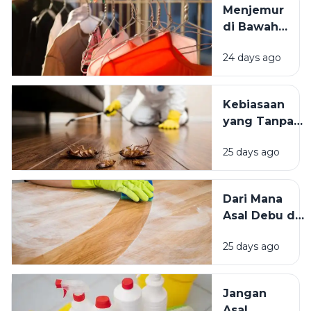
Menjemur
Tinggal yang
di Bawah
Bersih
Matahari
Memengaruhi
24 days ago
atau Di
Kesejahteraan
Tempat
Kita?
Teduh,
Kebiasaan
Mana yang
yang Tanpa
Lebih
Sadar
Baik?
25 days ago
Mengundang
Kecoak,
Tikus, dan
Dari Mana
Hama
Asal Debu di
Lainnya Ke
Rumah?
Rumah
25 days ago
Kenali
Penyebab
dan Cara
Jangan
Mengatasinya
Asal