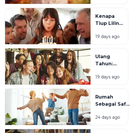
Berawal?
Kenapa
Tiup Lilin
Menjadi
19 days ago
Tradisi
Saat Ulang
Tahun?
Ulang
Tahun:
Mengapa
19 days ago
Momen
Bertambah
Usia Selalu
Rumah
Terasa
Sebagai Safe
Istimewa?
Space:
24 days ago
Mengapa
Lingkungan
Tempat