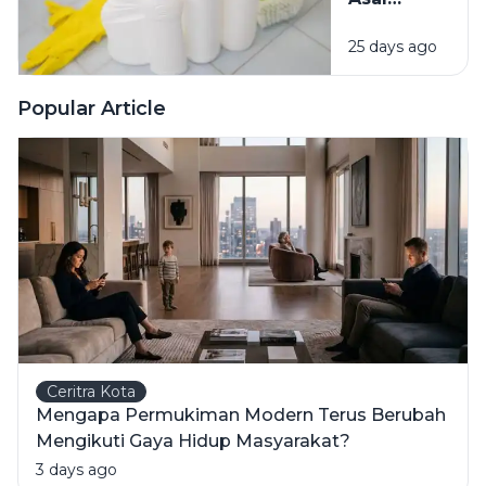
Campur
25 days ago
Bahan
Pembersih
Ini Risiko
Popular Article
Fatalnya
Ceritra Kota
Mengapa Permukiman Modern Terus Berubah
Mengikuti Gaya Hidup Masyarakat?
3 days ago