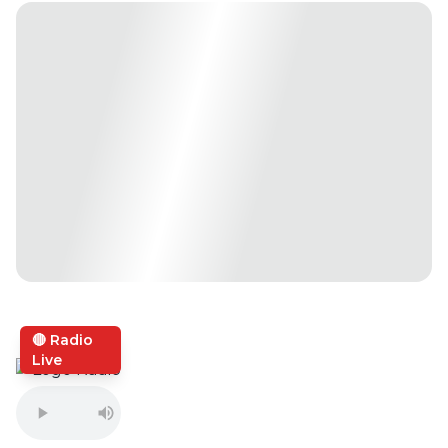
🔴 Radio
Live