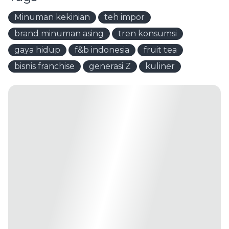
Minuman kekinian
teh impor
brand minuman asing
tren konsumsi
gaya hidup
f&b indonesia
fruit tea
bisnis franchise
generasi Z
kuliner