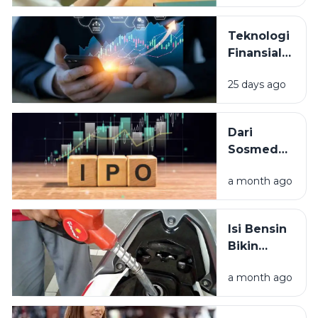
Dipakai di
Berbagai
Teknologi
Aplikasi?
Finansial
dalam
25 days ago
Kehidupan
Sehari-hari:
Cara Baru Kita
Dari
Mengelola
Sosmed
dan
ke Bursa:
Menggunakan
a month ago
Panduan
Uang
Lengkap
Mengenal
Isi Bensin
Istilah IPO
Bikin
Stres?
a month ago
Rahasia
Hemat
BBM Biar