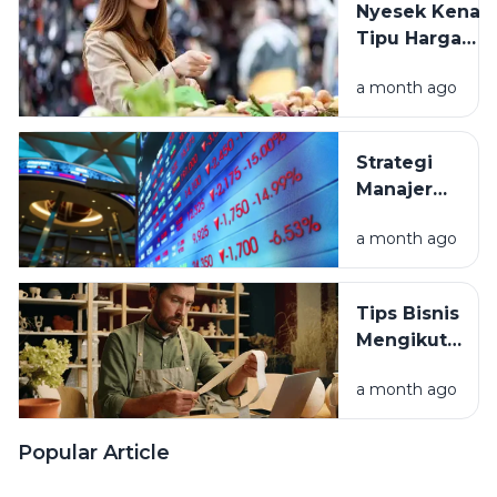
Nyesek Kena
Dompet
Tipu Harga
Sehat
Pasar? Ini Cara
a month ago
Menghindarin
Strategi
Manajer
Investasi
a month ago
Afrika
Selatan
Borong
Tips Bisnis
Aset
Mengikuti
Murah di
Tren: Cara
RI
a month ago
Hindari
Rugi Stok
Menumpuk
Popular Article