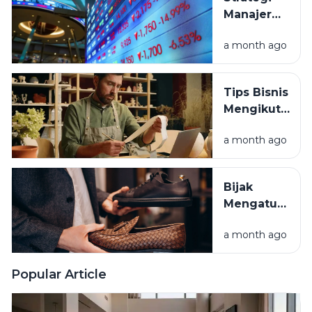
Dompet
Manajer
Sehat
Investasi
a month ago
Afrika
Selatan
Borong
Tips Bisnis
Aset
Mengikuti
Murah di
Tren: Cara
RI
a month ago
Hindari
Rugi Stok
Menumpuk
Bijak
Mengatur
Cara
a month ago
Belanja:
Barang
yang
Popular Article
Layak
Dibeli