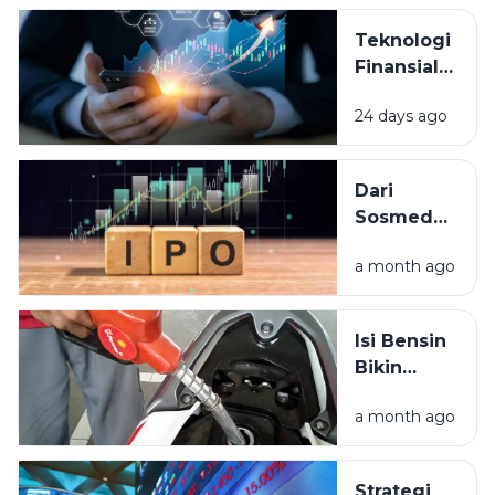
Berbagai
Teknologi
Aplikasi?
Finansial
dalam
24 days ago
Kehidupan
Sehari-hari:
Cara Baru Kita
Dari
Mengelola
Sosmed
dan
ke Bursa:
Menggunakan
a month ago
Panduan
Uang
Lengkap
Mengenal
Isi Bensin
Istilah IPO
Bikin
Stres?
a month ago
Rahasia
Hemat
BBM Biar
Strategi