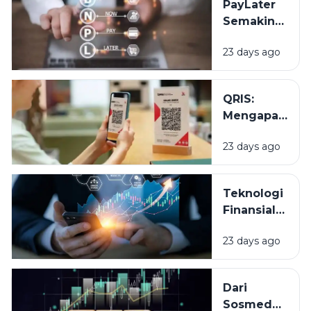
PayLater
Kalangan
Semakin
Anak
Populer,
Muda
23 days ago
Kemudahan
atau
Godaan
QRIS:
Belanja?
Mengapa
Satu Kode
23 days ago
QR Bisa
Dipakai di
Berbagai
Teknologi
Aplikasi?
Finansial
dalam
23 days ago
Kehidupan
Sehari-hari:
Cara Baru Kita
Dari
Mengelola
Sosmed
dan