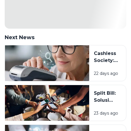
Next News
Cashless
Society:
Siapkah
22 days ago
Kita Hidup
Tanpa
Uang
Split Bill:
Tunai?
Solusi
Patungan
23 days ago
yang
Makin
Populer di