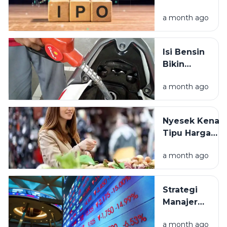
ke Bursa:
Menggunakan
a month ago
Panduan
Uang
Lengkap
Mengenal
Isi Bensin
Istilah IPO
Bikin
Stres?
a month ago
Rahasia
Hemat
BBM Biar
Nyesek Kena
Dompet
Tipu Harga
Sehat
Pasar? Ini Cara
a month ago
Menghindarin
Strategi
Manajer
Investasi
a month ago
Afrika