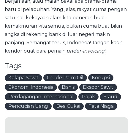
berjamaah, atau malah bakal ada drama-drama
baru di pelabuhan. Yang jelas, rakyat cuma pengen
satu hal: kekayaan alam kita beneran buat
kemakmuran kita semua, bukan cuma buat bikin
angka di rekening bank di luar negeri makin
panjang. Semangat terus, Indonesia! Jangan kasih
kendor buat para pemain
under-invoicing
!
Tags
Kelapa Sawit
Crude Palm Oil
Korupsi
Ekonomi Indonesia
Bisnis
Ekspor Sawit
Perdagangan Internasional
Pajak
Fraud
Pencucian Uang
Bea Cukai
Tata Niaga