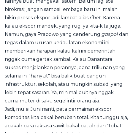
lainnya buat mengakali sistem. Belum lagi soal
birokrasi; jangan sampai lembaga baru ini malah
bikin proses ekspor jadi lambat alias
ribet
. Karena
kalau ekspor mandek, yang rugi ya kita-kita juga.
Namun, gaya Prabowo yang cenderung
gaspol
dan
tegas dalam urusan kedaulatan ekonomi ini
memberikan harapan kalau kali ini pemerintah
nggak cuma gertak sambal. Kalau Danantara
sukses menjalankan perannya, dana triliunan yang
selama ini "hanyut" bisa balik buat bangun
infrastruktur, sekolah, atau mungkin subsidi yang
lebih tepat sasaran. Ya, minimal duitnya nggak
cuma muter di saku segelintir orang aja.
Jadi, mulai Juni nanti, peta permainan ekspor
komoditas kita bakal berubah total. Kita tunggu aja,
apakah para raksasa sawit bakal patuh dan "tobat"