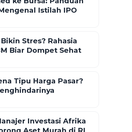
med ke Bursa: Panduan
engenal Istilah IPO
 Bikin Stres? Rahasia
M Biar Dompet Sehat
na Tipu Harga Pasar?
Menghindarinya
anajer Investasi Afrika
orong Aset Murah di RI