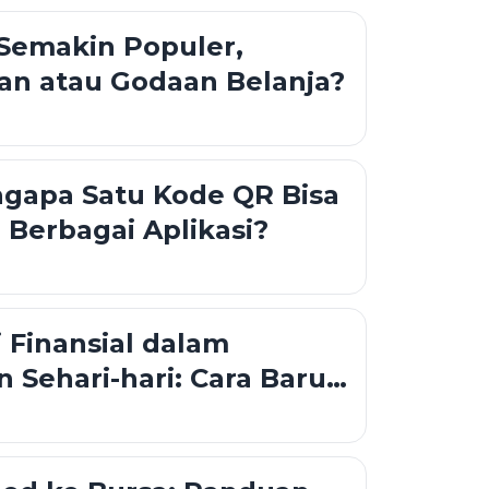
Semakin Populer,
n atau Godaan Belanja?
ngapa Satu Kode QR Bisa
i Berbagai Aplikasi?
 Finansial dalam
 Sehari-hari: Cara Baru
gelola dan Menggunakan