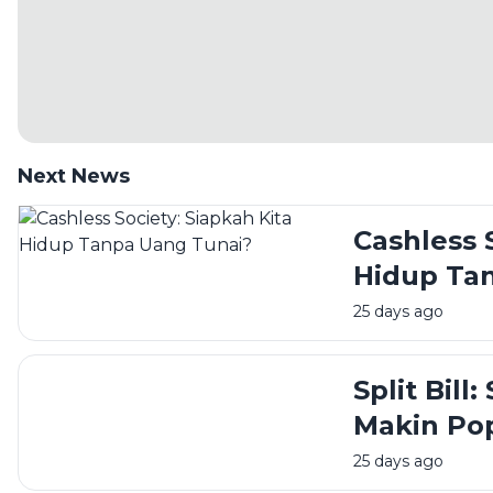
Next News
Cashless 
Hidup Ta
25 days ago
Split Bill
Makin Pop
Muda
25 days ago