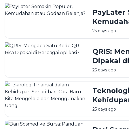
PayLater 
Kemudaha
25 days ago
QRIS: Me
Dipakai d
25 days ago
Teknologi
Kehidupan
Kita Men
25 days ago
Uang