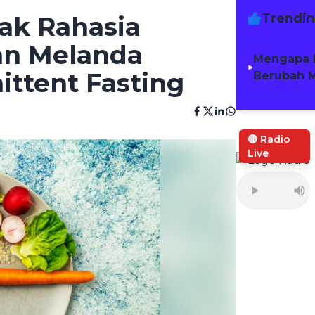
Trendi
ak Rahasia
an Melanda
Mengapa 
ttent Fasting
Berubah M
🔴 Radio
Live