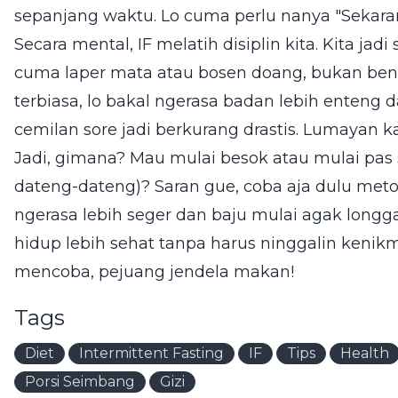
sepanjang waktu. Lo cuma perlu nanya "Sekara
Secara mental, IF melatih disiplin kita. Kita jadi
cuma laper mata atau bosen doang, bukan bene
terbiasa, lo bakal ngerasa badan lebih enteng 
cemilan sore jadi berkurang drastis. Lumayan 
Jadi, gimana? Mau mulai besok atau mulai pas
dateng-dateng)? Saran gue, coba aja dulu meto
ngerasa lebih seger dan baju mulai agak longga
hidup lebih sehat tanpa harus ninggalin keni
mencoba, pejuang jendela makan!
Tags
Diet
Intermittent Fasting
IF
Tips
Health
Porsi Seimbang
Gizi