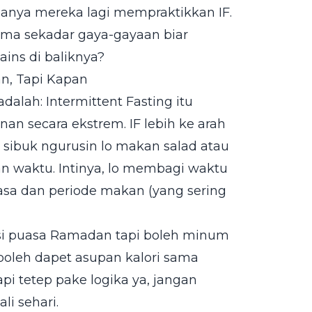
danya mereka lagi mempraktikkan IF.
cuma sekadar gaya-gayaan biar
ains di baliknya?
n, Tapi Kapan
dalah: Intermittent Fasting itu
an secara ekstrem. IF lebih ke arah
sa sibuk ngurusin lo makan salad atau
an waktu. Intinya, lo membagi waktu
asa dan periode makan (yang sering
asi puasa Ramadan tapi boleh minum
k boleh dapet asupan kalori sama
pi tetep pake logika ya, jangan
li sehari.