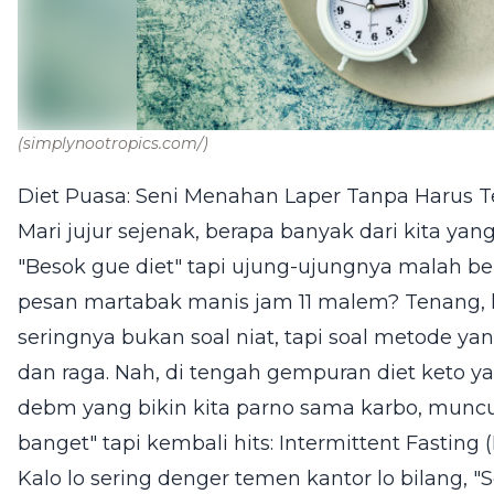
(simplynootropics.com/)
Diet Puasa: Seni Menahan Laper Tanpa Harus Ter
Mari jujur sejenak, berapa banyak dari kita y
"Besok gue diet" tapi ujung-ujungnya malah bera
pesan martabak manis jam 11 malem? Tenang, lo
seringnya bukan soal niat, tapi soal metode ya
dan raga. Nah, di tengah gempuran diet keto ya
debm yang bikin kita parno sama karbo, muncu
banget" tapi kembali hits: Intermittent Fasting (
Kalo lo sering denger temen kantor lo bilang, "