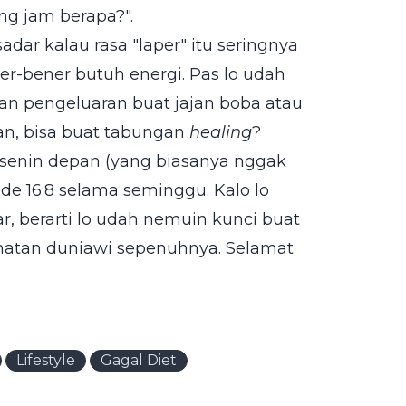
ng jam berapa?".
 sadar kalau rasa "laper" itu seringnya
r-bener butuh energi. Pas lo udah
dan pengeluaran buat jajan boba atau
kan, bisa buat tabungan
healing
?
 senin depan (yang biasanya nggak
de 16:8 selama seminggu. Kalo lo
r, berarti lo udah nemuin kunci buat
kmatan duniawi sepenuhnya. Selamat
Lifestyle
Gagal Diet