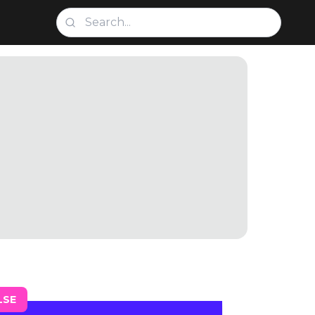
g
LSE