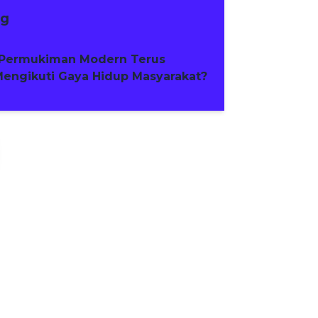
ng
Permukiman Modern Terus
engikuti Gaya Hidup Masyarakat?