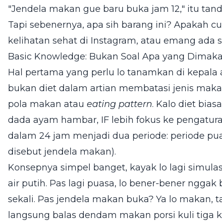
"Jendela makan gue baru buka jam 12," itu tan
Tapi sebenernya, apa sih barang ini? Apakah 
kelihatan sehat di Instagram, atau emang ada s
Basic Knowledge: Bukan Soal Apa yang Dimaka
Hal pertama yang perlu lo tanamkan di kepala a
bukan diet dalam artian membatasi jenis makan
pola makan atau
eating pattern
. Kalo diet bia
dada ayam hambar, IF lebih fokus ke pengatur
dalam 24 jam menjadi dua periode: periode pu
disebut jendela makan).
Konsepnya simpel banget, kayak lo lagi simul
air putih. Pas lagi puasa, lo bener-bener ngga
sekali. Pas jendela makan buka? Ya lo makan, ta
langsung balas dendam makan porsi kuli tiga ka