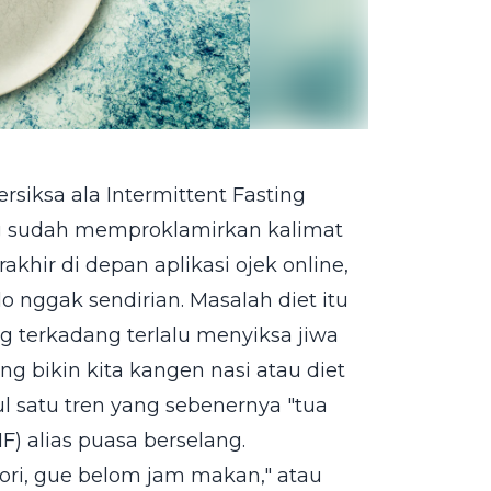
siksa ala Intermittent Fasting
ang sudah memproklamirkan kalimat
khir di depan aplikasi ojek online,
 nggak sendirian. Masalah diet itu
ng terkadang terlalu menyiksa jiwa
ng bikin kita kangen nasi atau diet
l satu tren yang sebenernya "tua
IF) alias puasa berselang.
Sori, gue belom jam makan," atau