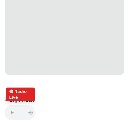
🔴 Radio
Live