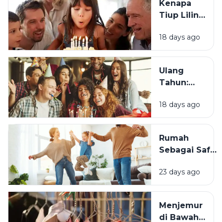
Kenapa
Tiup Lilin
Menjadi
18 days ago
Tradisi
Saat Ulang
Tahun?
Ulang
Tahun:
Mengapa
18 days ago
Momen
Bertambah
Usia Selalu
Rumah
Terasa
Sebagai Safe
Istimewa?
Space:
23 days ago
Mengapa
Lingkungan
Tempat
Menjemur
Tinggal yang
di Bawah
Bersih