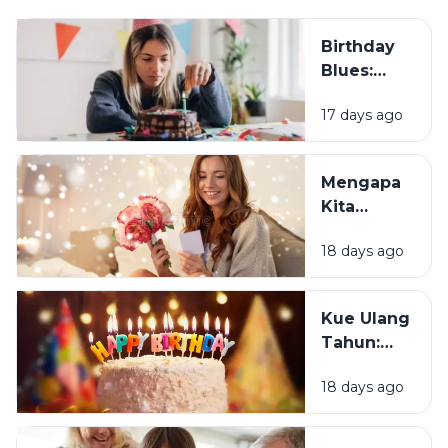
Birthday
Blues:
Mengapa
17 days ago
Sebagian
Orang
Justru
Mengapa
Merasa
Kita
Sedih Saat
Senang
Ulang
18 days ago
Mendapat
Tahun?
Ucapan
Ulang
Kue Ulang
Tahun?
Tahun:
Bagaimana
18 days ago
Tradisi Ini
Berawal?