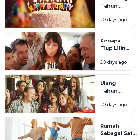
Tahun?
Tahun:
Bagaimana
20 days ago
Tradisi Ini
Berawal?
Kenapa
Tiup Lilin
Menjadi
20 days ago
Tradisi
Saat Ulang
Tahun?
Ulang
Tahun:
Mengapa
20 days ago
Momen
Bertambah
Usia Selalu
Rumah
Terasa
Sebagai Safe
Istimewa?