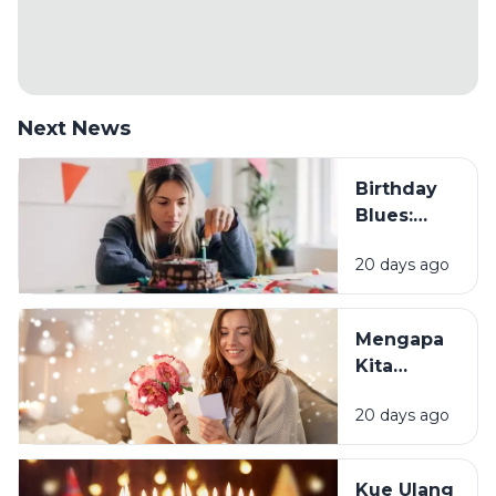
Next News
Birthday
Blues:
Mengapa
20 days ago
Sebagian
Orang
Justru
Mengapa
Merasa
Kita
Sedih Saat
Senang
Ulang
20 days ago
Mendapat
Tahun?
Ucapan
Ulang
Kue Ulang