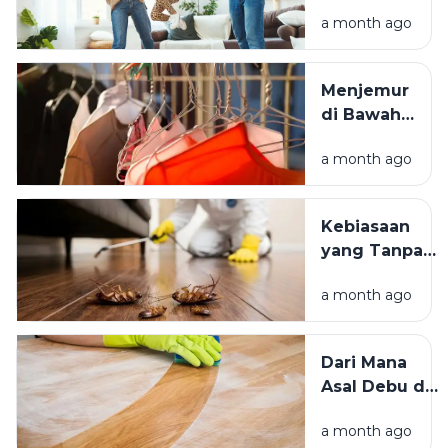
Space:
a month ago
Mengapa
Lingkungan
Tempat
Menjemur
Tinggal yang
di Bawah
Bersih
Matahari
Memengaruhi
a month ago
atau Di
Kesejahteraan
Tempat
Kita?
Teduh,
Kebiasaan
Mana yang
yang Tanpa
Lebih
Sadar
Baik?
a month ago
Mengundang
Kecoak,
Tikus, dan
Dari Mana
Hama
Asal Debu di
Lainnya Ke
Rumah?
Rumah
a month ago
Kenali