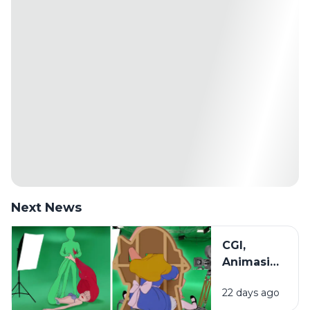
Next News
CGI,
Animasi
2D, dan
22 days ago
Stop