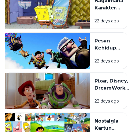
Bagaimana
Animasi
Karakter
Diproduksi?
Kartun
22 days ago
Dibuat
hingga
Begitu
Pesan
Mudah
Kehidupan
Diingat?
di Balik
22 days ago
Film
Animasi
yang
Pixar, Disney,
Sering
DreamWorks,
Terlewat
dan Studio
22 days ago
Ghibli: Apa
yang
Membuat
Nostalgia
Gaya Animasi
Kartun
Mereka