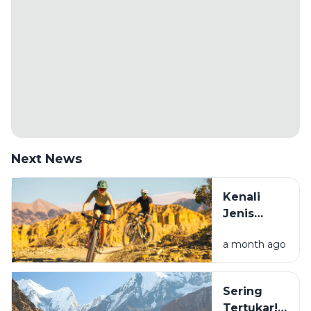
Next News
Kenali
Jenis
Sepeda
a month ago
Sebelum
Beli: Mana
yang
Sering
Cocok
Tertukar!