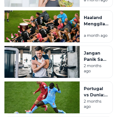
a month ago
Lapar!
Simak
Tips
Haaland
Sarapan
Menggila
Simpel
di New
a month ago
Jersey,
Norwegia
Amankan
Jangan
Tiket 32
Panik Saat
Besar
Otot Kaku,
2 months
ago
Pahami
DOMS
Pasca
Portugal
Olahraga
vs Dunia:
Saat
2 months
ago
Konser
Reuni Tak