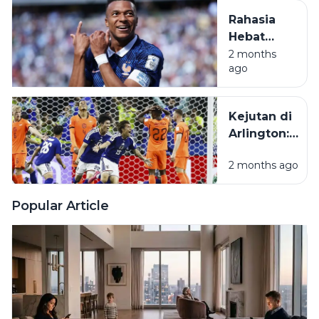
Seindah
Rahasia
Bayangan
Hebat
Mbappe
2 months
ago
Saat
Prancis
Bungkam
Kejutan di
Senegal di
Arlington:
PD 2026
Jepang
2 months ago
Tahan
Belanda
yang
Popular Article
Diunggulkan