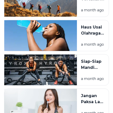
Buat
Ini
Healing?
a month ago
Perbedaan
Hiking dan
Trekking
Haus Usai
yang
Olahraga?
Wajib
Simak
Tahu
a month ago
Beda Air
Biasa dan
Minuman
Siap-Siap
Elektrolit
Mandi
Keringat!
a month ago
Ini Alasan
Kenapa
Hyrox
Jangan
Menjadi
Paksa Lari
Populer
Saat