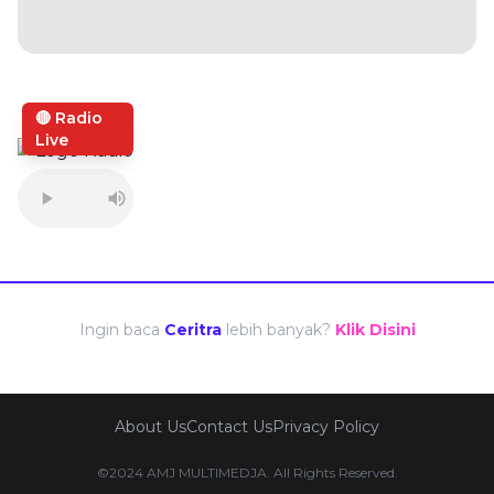
🔴 Radio
Live
Ingin baca
Ceritra
lebih banyak?
Klik Disini
About Us
Contact Us
Privacy Policy
©2024 AMJ MULTIMEDJA. All Rights Reserved.