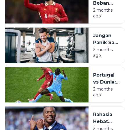
Beban
Simpel
Berat di
2 months
ago
Pundak
Mohamed
Salah
Jangan
untuk
Panik Saat
Mesir
Otot Kaku,
2 months
ago
Pahami
DOMS
Pasca
Portugal
Olahraga
vs Dunia:
Saat
2 months
ago
Konser
Reuni Tak
Seindah
Rahasia
Bayangan
Hebat
Mbappe
2 months