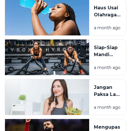
Trekking
Haus Usai
yang
Olahraga?
Wajib
Simak
Tahu
a month ago
Beda Air
Biasa dan
Minuman
Siap-Siap
Elektrolit
Mandi
Keringat!
a month ago
Ini Alasan
Kenapa
Hyrox
Jangan
Menjadi
Paksa Lari
Populer
Saat
a month ago
Lapar!
Simak
Tips
Mengupas
Sarapan