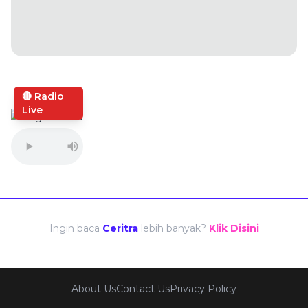
🔴 Radio
Live
Ingin baca
Ceritra
lebih banyak?
Klik Disini
About Us
Contact Us
Privacy Policy