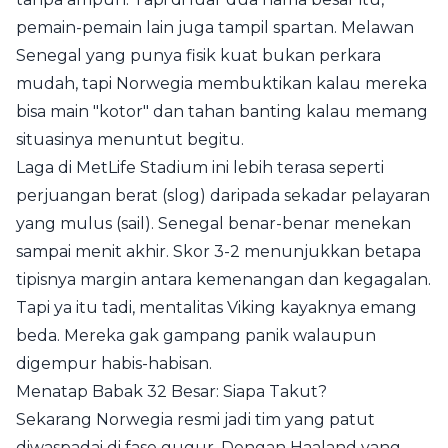
pemain-pemain lain juga tampil spartan. Melawan
Senegal yang punya fisik kuat bukan perkara
mudah, tapi Norwegia membuktikan kalau mereka
bisa main "kotor" dan tahan banting kalau memang
situasinya menuntut begitu.
Laga di MetLife Stadium ini lebih terasa seperti
perjuangan berat (slog) daripada sekadar pelayaran
yang mulus (sail). Senegal benar-benar menekan
sampai menit akhir. Skor 3-2 menunjukkan betapa
tipisnya margin antara kemenangan dan kegagalan.
Tapi ya itu tadi, mentalitas Viking kayaknya emang
beda. Mereka gak gampang panik walaupun
digempur habis-habisan.
Menatap Babak 32 Besar: Siapa Takut?
Sekarang Norwegia resmi jadi tim yang patut
diwaspadai di fase gugur. Dengan Haaland yang