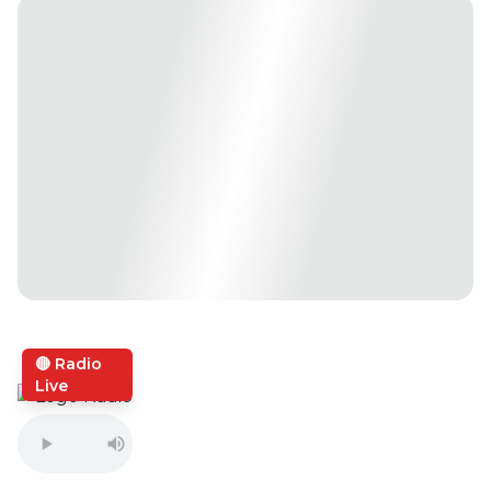
🔴 Radio
Live