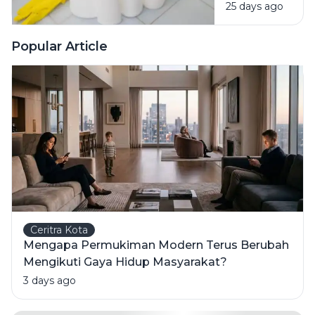
25 days ago
Bahan
Pembersih
Ini Risiko
Popular Article
Fatalnya
Ceritra Kota
Mengapa Permukiman Modern Terus Berubah
Mengikuti Gaya Hidup Masyarakat?
3 days ago