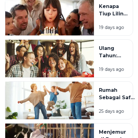
Kenapa
Tiup Lilin
Menjadi
19 days ago
Tradisi
Saat Ulang
Tahun?
Ulang
Tahun:
Mengapa
19 days ago
Momen
Bertambah
Usia Selalu
Rumah
Terasa
Sebagai Safe
Istimewa?
Space:
25 days ago
Mengapa
Lingkungan
Tempat
Menjemur
Tinggal yang