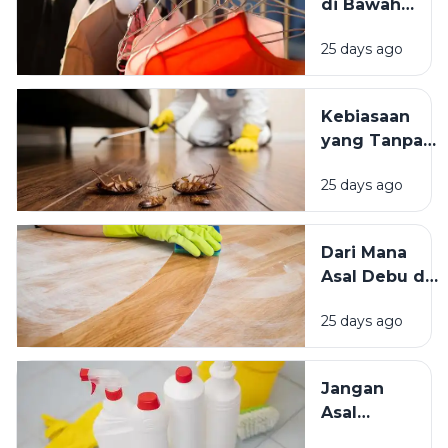
di Bawah
Bersih
Matahari
Memengaruhi
25 days ago
atau Di
Kesejahteraan
Tempat
Kita?
Teduh,
Kebiasaan
Mana yang
yang Tanpa
Lebih
Sadar
Baik?
25 days ago
Mengundang
Kecoak,
Tikus, dan
Dari Mana
Hama
Asal Debu di
Lainnya Ke
Rumah?
Rumah
25 days ago
Kenali
Penyebab
dan Cara
Jangan
Mengatasinya
Asal
Campur