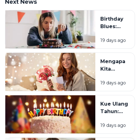
Next News
Birthday
Blues:
Mengapa
19 days ago
Sebagian
Orang
Justru
Mengapa
Merasa
Kita
Sedih Saat
Senang
Ulang
19 days ago
Mendapat
Tahun?
Ucapan
Ulang
Kue Ulang
Tahun?
Tahun:
Bagaimana
19 days ago
Tradisi Ini
Berawal?