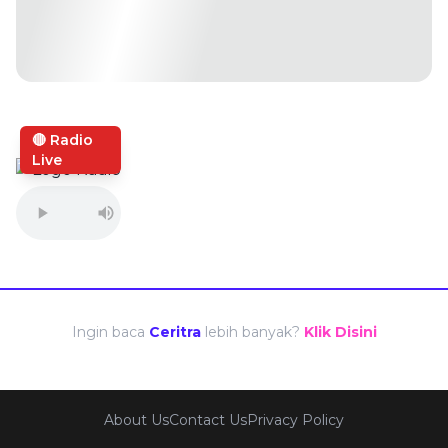
🔴 Radio
Live
Ingin baca
Ceritra
lebih banyak?
Klik Disini
About Us
Contact Us
Privacy Policy