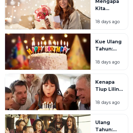
Mengapa
Merasa
Kita
Sedih Saat
Senang
Ulang
18 days ago
Mendapat
Tahun?
Ucapan
Ulang
Kue Ulang
Tahun?
Tahun:
Bagaimana
18 days ago
Tradisi Ini
Berawal?
Kenapa
Tiup Lilin
Menjadi
18 days ago
Tradisi
Saat Ulang
Tahun?
Ulang
Tahun: