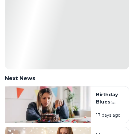
Next News
Birthday
Blues:
Mengapa
17 days ago
Sebagian
Orang
Justru