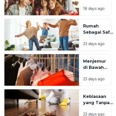
Mengapa
18 days ago
Momen
Bertambah
Usia Selalu
Rumah
Terasa
Sebagai Safe
Istimewa?
Space:
23 days ago
Mengapa
Lingkungan
Tempat
Menjemur
Tinggal yang
di Bawah
Bersih
Matahari
Memengaruhi
23 days ago
atau Di
Kesejahteraan
Tempat
Kita?
Teduh,
Kebiasaan
Mana yang
yang Tanpa
Lebih
Sadar
Baik?
23 days ago
Mengundang