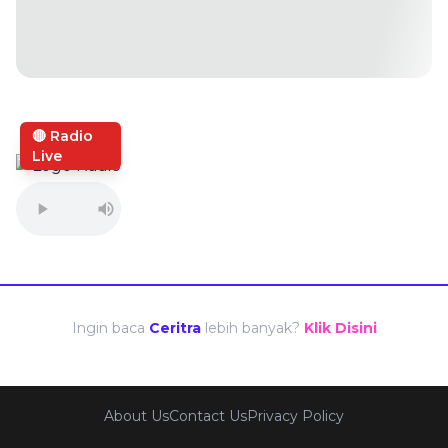
🔴 Radio
Live
Ingin baca
Ceritra
lebih banyak?
Klik Disini
About Us
Contact Us
Privacy Policy