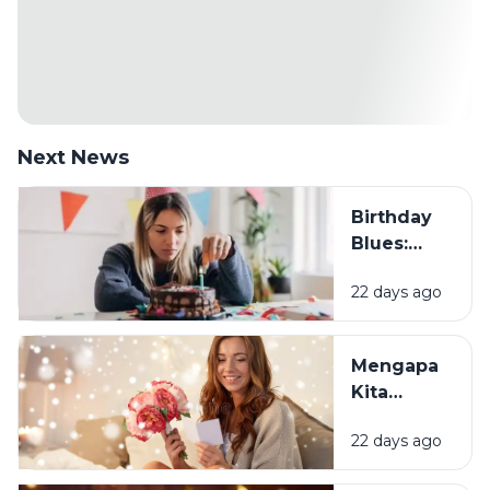
Next News
Birthday
Blues:
Mengapa
22 days ago
Sebagian
Orang
Justru
Mengapa
Merasa
Kita
Sedih Saat
Senang
Ulang
22 days ago
Mendapat
Tahun?
Ucapan