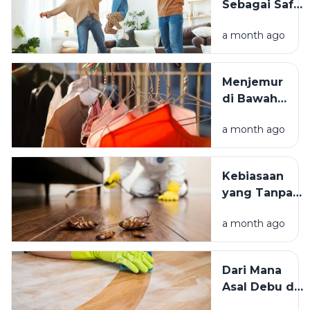
Sebagai Safe
Istimewa?
Space:
a month ago
Mengapa
Lingkungan
Tempat
Menjemur
Tinggal yang
di Bawah
Bersih
Matahari
Memengaruhi
a month ago
atau Di
Kesejahteraan
Tempat
Kita?
Teduh,
Kebiasaan
Mana yang
yang Tanpa
Lebih
Sadar
Baik?
a month ago
Mengundang
Kecoak,
Tikus, dan
Dari Mana
Hama
Asal Debu di
Lainnya Ke
Rumah?
Rumah