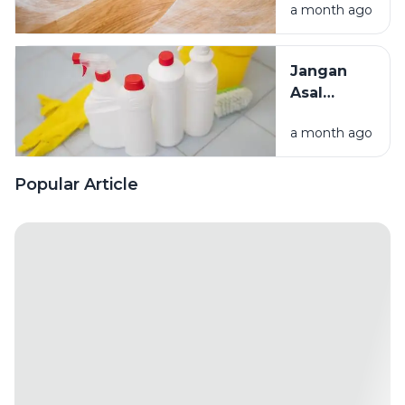
a month ago
Kenali
Penyebab
dan Cara
Jangan
Mengatasinya
Asal
Campur
a month ago
Bahan
Pembersih
Ini Risiko
Popular Article
Fatalnya