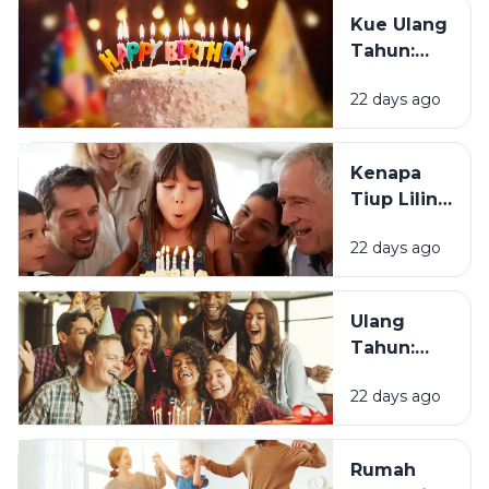
Ulang
Kue Ulang
Tahun?
Tahun:
Bagaimana
22 days ago
Tradisi Ini
Berawal?
Kenapa
Tiup Lilin
Menjadi
22 days ago
Tradisi
Saat Ulang
Tahun?
Ulang
Tahun:
Mengapa
22 days ago
Momen
Bertambah
Usia Selalu
Rumah
Terasa