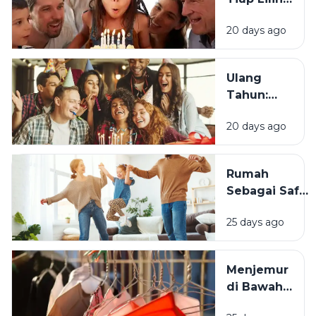
Menjadi
20 days ago
Tradisi
Saat Ulang
Tahun?
Ulang
Tahun:
Mengapa
20 days ago
Momen
Bertambah
Usia Selalu
Rumah
Terasa
Sebagai Safe
Istimewa?
Space:
25 days ago
Mengapa
Lingkungan
Tempat
Menjemur
Tinggal yang
di Bawah
Bersih
Matahari
Memengaruhi