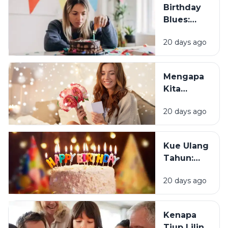
Birthday
Blues:
Mengapa
20 days ago
Sebagian
Orang
Justru
Mengapa
Merasa
Kita
Sedih Saat
Senang
Ulang
20 days ago
Mendapat
Tahun?
Ucapan
Ulang
Kue Ulang
Tahun?
Tahun:
Bagaimana
20 days ago
Tradisi Ini
Berawal?
Kenapa
Tiup Lilin