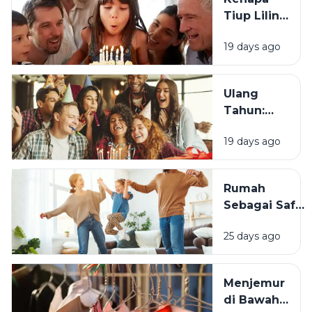
Tiup Lilin
Menjadi
19 days ago
Tradisi
Saat Ulang
Tahun?
Ulang
Tahun:
Mengapa
19 days ago
Momen
Bertambah
Usia Selalu
Rumah
Terasa
Sebagai Safe
Istimewa?
Space:
25 days ago
Mengapa
Lingkungan
Tempat
Menjemur
Tinggal yang
di Bawah
Bersih