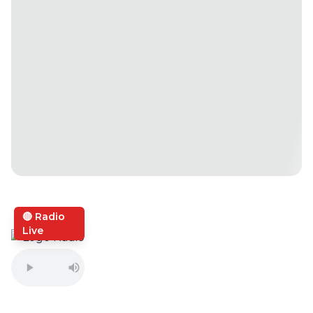
🔴 Radio
Live