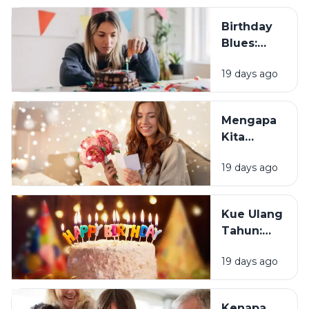
Birthday
Blues:
Mengapa
19 days ago
Sebagian
Orang
Justru
Mengapa
Merasa
Kita
Sedih Saat
Senang
Ulang
19 days ago
Mendapat
Tahun?
Ucapan
Ulang
Kue Ulang
Tahun?
Tahun:
Bagaimana
19 days ago
Tradisi Ini
Berawal?
Kenapa