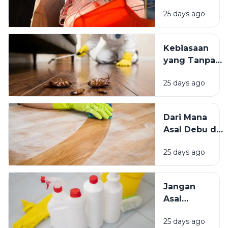
Matahari
Memengaruhi
25 days ago
atau Di
Kesejahteraan
Tempat
Kita?
Teduh,
Kebiasaan
Mana yang
yang Tanpa
Lebih
Sadar
Baik?
25 days ago
Mengundang
Kecoak,
Tikus, dan
Dari Mana
Hama
Asal Debu di
Lainnya Ke
Rumah?
Rumah
25 days ago
Kenali
Penyebab
dan Cara
Jangan
Mengatasinya
Asal
Campur
25 days ago
Bahan