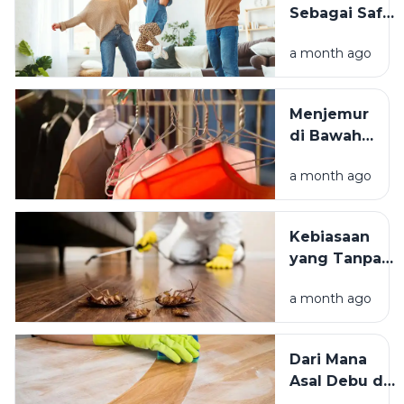
Sebagai Safe
Istimewa?
Space:
a month ago
Mengapa
Lingkungan
Tempat
Menjemur
Tinggal yang
di Bawah
Bersih
Matahari
Memengaruhi
a month ago
atau Di
Kesejahteraan
Tempat
Kita?
Teduh,
Kebiasaan
Mana yang
yang Tanpa
Lebih
Sadar
Baik?
a month ago
Mengundang
Kecoak,
Tikus, dan
Dari Mana
Hama
Asal Debu di
Lainnya Ke
Rumah?