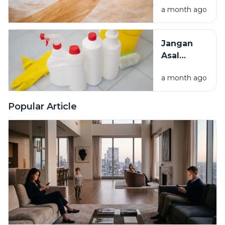
Rumah
a month ago
Kenali
Penyebab
dan Cara
Jangan
Mengatasinya
Asal
Campur
a month ago
Bahan
Pembersih
Ini Risiko
Popular Article
Fatalnya