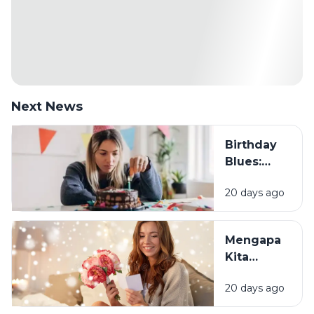
Next News
Birthday
Blues:
Mengapa
20 days ago
Sebagian
Orang
Justru
Mengapa
Merasa
Kita
Sedih Saat
Senang
Ulang
20 days ago
Mendapat
Tahun?
Ucapan