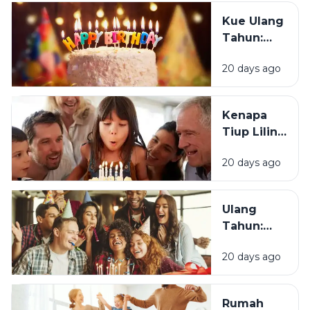
Ulang
Kue Ulang
Tahun?
Tahun:
Bagaimana
20 days ago
Tradisi Ini
Berawal?
Kenapa
Tiup Lilin
Menjadi
20 days ago
Tradisi
Saat Ulang
Tahun?
Ulang
Tahun:
Mengapa
20 days ago
Momen
Bertambah
Usia Selalu
Rumah
Terasa