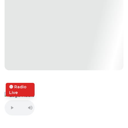
🔴 Radio
Live