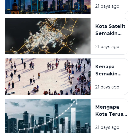
Sekadar
21 days ago
Kota
Canggih,
Apa
Kota Satelit
Bedanya
Semakin
dengan
Bermunculan,
Kota
21 days ago
Benarkah
Biasa?
Jadi Solusi
Kemacetan
Kenapa
dan
Semakin
Kepadatan?
Banyak
21 days ago
Orang
Memilih
Tinggal di
Mengapa
Kota?
Kota Terus
Fenomena
Berkembang?
Urbanisasi
21 days ago
Memahami
yang