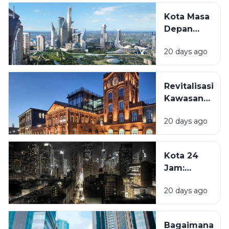
Kota Masa
Depan
Akan
20 days ago
Seperti
Apa?
Melihat
Revitalisasi
Inovasi
Kawasan
yang Mulai
Lama:
Terjadi
20 days ago
Mengapa
Sekarang
Bangunan
Hingga
Tua Kini
Beberapa
Kota 24
Kembali
Dekade
Jam:
Dihidupkan?
Mendatang
Mengapa
20 days ago
Beberapa
Kota Tidak
Pernah
Bagaimana