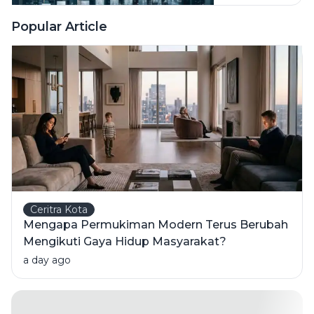
Perubahan
Terus
Wajah
Popular Article
Terjadi
Perkotaan
dari Masa ke
Masa
Ceritra Kota
Mengapa Permukiman Modern Terus Berubah
Mengikuti Gaya Hidup Masyarakat?
a day ago