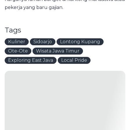
pekerja yang baru gajian.
Tags
Kuliner
Sidoarjo
Lontong Kupang
Ote-Ote
Wisata Jawa Timur
Exploring East Java
Local Pride