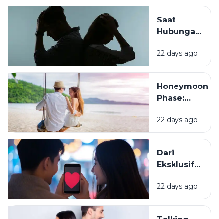
Tantangan
dan Cara
Saat
Menjaganya
Hubungan
Mulai Diuji:
22 days ago
Konflik,
Kompromi,
dan
Honeymoon
Komunikasi
Phase:
Mengapa
22 days ago
Semua
Terasa
Indah di
Dari
Awal
Eksklusif
Hubungan?
ke Resmi
22 days ago
Pacaran,
Apa
Bedanya?