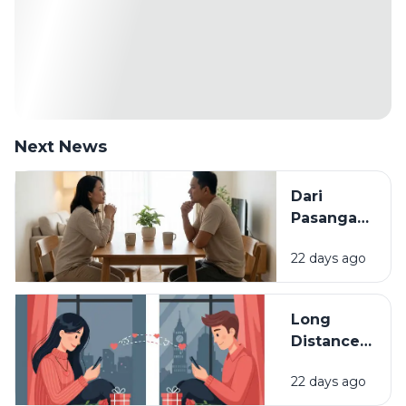
Next News
Dari
Pasangan
ke Partner
22 days ago
Seumur
Hidup:
Kapan
Long
Hubungan
Distance
Disebut
Relationship
Matang?
22 days ago
(LDR):