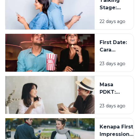
Talking
Stage:
Sudah
22 days ago
Dekat, tapi
Belum
Jadian?
First Date:
Cara
Membangun
23 days ago
Kesan
Pertama
yang Baik
Masa
PDKT:
Mengenal
23 days ago
Seseorang
Tanpa
Terburu-
Kenapa First
buru
Impression