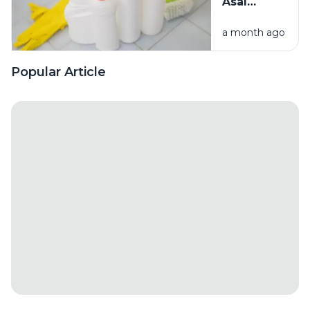
Asal
Campur
a month ago
Bahan
Pembersih
Ini Risiko
Popular Article
Fatalnya