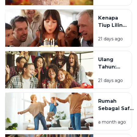
Berawal?
Kenapa
Tiup Lilin
Menjadi
21 days ago
Tradisi
Saat Ulang
Tahun?
Ulang
Tahun:
Mengapa
21 days ago
Momen
Bertambah
Usia Selalu
Rumah
Terasa
Sebagai Safe
Istimewa?
Space:
a month ago
Mengapa
Lingkungan