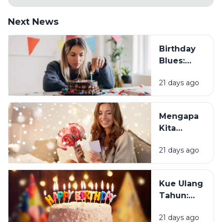
Next News
Birthday
Blues:
Mengapa
21 days ago
Sebagian
Orang
Justru
Mengapa
Merasa
Kita
Sedih Saat
Senang
Ulang
21 days ago
Mendapat
Tahun?
Ucapan
Ulang
Kue Ulang
Tahun?
Tahun:
Bagaimana
21 days ago
Tradisi Ini