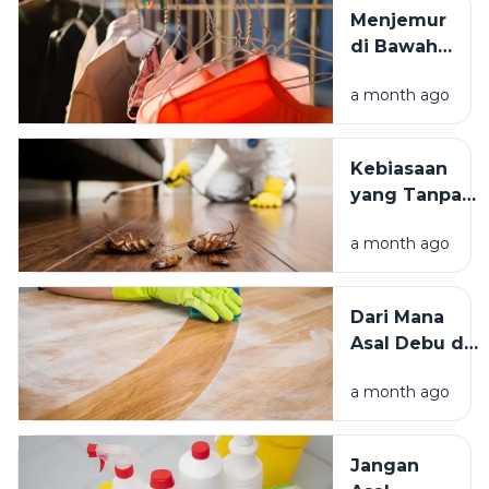
Tempat
Menjemur
Tinggal yang
di Bawah
Bersih
Matahari
Memengaruhi
a month ago
atau Di
Kesejahteraan
Tempat
Kita?
Teduh,
Kebiasaan
Mana yang
yang Tanpa
Lebih
Sadar
Baik?
a month ago
Mengundang
Kecoak,
Tikus, dan
Dari Mana
Hama
Asal Debu di
Lainnya Ke
Rumah?
Rumah
a month ago
Kenali
Penyebab
dan Cara
Jangan
Mengatasinya