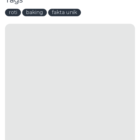
roti
baking
fakta unik