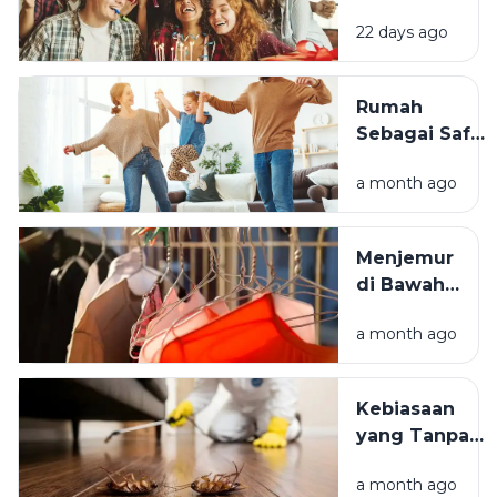
Mengapa
22 days ago
Momen
Bertambah
Usia Selalu
Rumah
Terasa
Sebagai Safe
Istimewa?
Space:
a month ago
Mengapa
Lingkungan
Tempat
Menjemur
Tinggal yang
di Bawah
Bersih
Matahari
Memengaruhi
a month ago
atau Di
Kesejahteraan
Tempat
Kita?
Teduh,
Kebiasaan
Mana yang
yang Tanpa
Lebih
Sadar
Baik?
a month ago
Mengundang