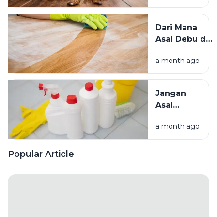
Kecoak,
Tikus, dan
Dari Mana
Hama
Asal Debu di
Lainnya Ke
Rumah?
Rumah
a month ago
Kenali
Penyebab
dan Cara
Jangan
Mengatasinya
Asal
Campur
a month ago
Bahan
Pembersih
Ini Risiko
Popular Article
Fatalnya