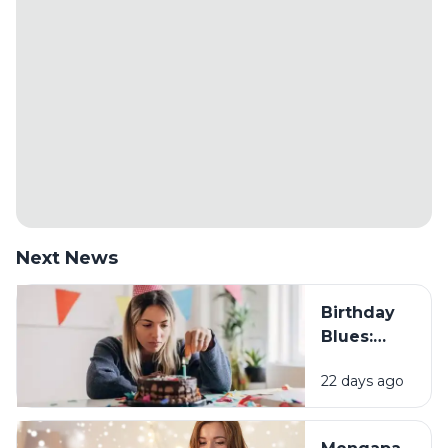
Next News
Birthday
Blues:
Mengapa
22 days ago
Sebagian
Orang
Justru