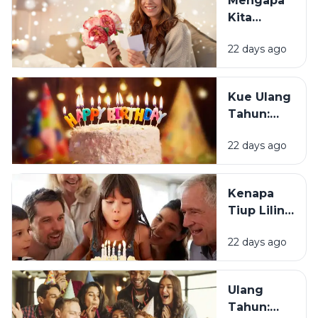
Mengapa
Merasa
Kita
Sedih Saat
Senang
Ulang
22 days ago
Mendapat
Tahun?
Ucapan
Ulang
Kue Ulang
Tahun?
Tahun:
Bagaimana
22 days ago
Tradisi Ini
Berawal?
Kenapa
Tiup Lilin
Menjadi
22 days ago
Tradisi
Saat Ulang
Tahun?
Ulang
Tahun: