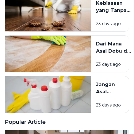
Kebiasaan
Mana yang
yang Tanpa
Lebih
Sadar
Baik?
23 days ago
Mengundang
Kecoak,
Tikus, dan
Dari Mana
Hama
Asal Debu di
Lainnya Ke
Rumah?
Rumah
23 days ago
Kenali
Penyebab
dan Cara
Jangan
Mengatasinya
Asal
Campur
23 days ago
Bahan
Pembersih
Ini Risiko
Popular Article
Fatalnya