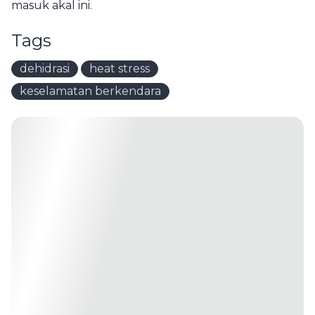
masuk akal ini.
Tags
dehidrasi
heat stress
keselamatan berkendara