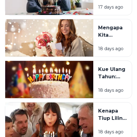
Mengapa
17 days ago
Sebagian
Orang
Justru
Mengapa
Merasa
Kita
Sedih Saat
Senang
Ulang
18 days ago
Mendapat
Tahun?
Ucapan
Ulang
Kue Ulang
Tahun?
Tahun:
Bagaimana
18 days ago
Tradisi Ini
Berawal?
Kenapa
Tiup Lilin
Menjadi
18 days ago
Tradisi