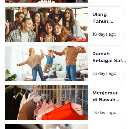
Saat Ulang
Tahun?
Ulang
Tahun:
Mengapa
18 days ago
Momen
Bertambah
Usia Selalu
Rumah
Terasa
Sebagai Safe
Istimewa?
Space:
23 days ago
Mengapa
Lingkungan
Tempat
Menjemur
Tinggal yang
di Bawah
Bersih
Matahari
Memengaruhi
23 days ago
atau Di
Kesejahteraan
Tempat
Kita?
Teduh,