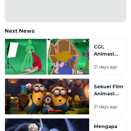
Next News
CGI,
Animasi
2D, dan
21 days ago
Stop
Motion:
Mengenal
Sekuel Film
Beragam
Animasi:
Teknik di
Mengapa
Dunia
21 days ago
Penonton
Animasi
Selalu
Menantikanny
Mengapa