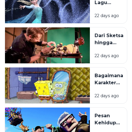
Lagu
dalam
22 days ago
Film
Animasi
Mudah
Dari Sketsa
Melekat di
hingga
Ingatan?
Layar
22 days ago
Lebar:
Bagaimana
Film
Bagaimana
Animasi
Karakter
Diproduksi?
Kartun
22 days ago
Dibuat
hingga
Begitu
Pesan
Mudah
Kehidupan
Diingat?
di Balik