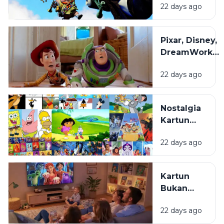
22 days ago
Film
Animasi
yang
Pixar, Disney,
Sering
DreamWorks,
Terlewat
dan Studio
22 days ago
Ghibli: Apa
yang
Membuat
Nostalgia
Gaya Animasi
Kartun
Mereka
Masa
Berbeda?
22 days ago
Kecil:
Kenapa
Selalu
Kartun
Terasa
Bukan
Hangat
Cuma
untuk
22 days ago
untuk
Ditonton