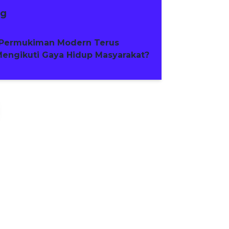
ng
Permukiman Modern Terus
engikuti Gaya Hidup Masyarakat?