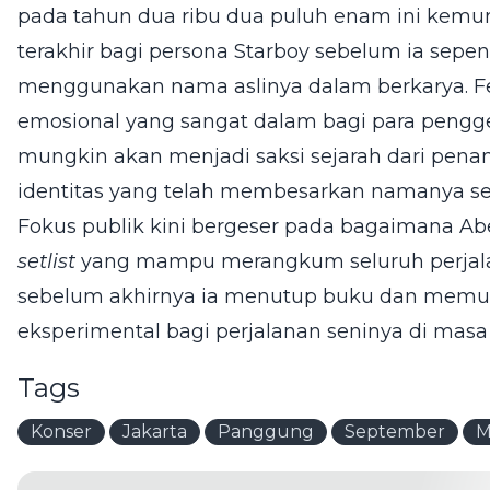
pada tahun dua ribu dua puluh enam ini kem
terakhir bagi persona Starboy sebelum ia sepe
menggunakan nama aslinya dalam berkarya. 
emosional yang sangat dalam bagi para pengg
mungkin akan menjadi saksi sejarah dari penam
identitas yang telah membesarkan namanya sela
Fokus publik kini bergeser pada bagaimana Ab
setlist
yang mampu merangkum seluruh perjala
sebelum akhirnya ia menutup buku dan memulai
eksperimental bagi perjalanan seninya di mas
Tags
Konser
Jakarta
Panggung
September
M