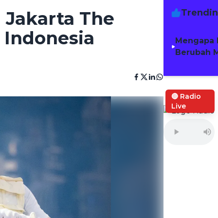
Trendi
 Jakarta The
Indonesia
Mengapa 
Berubah M
🔴 Radio
Live