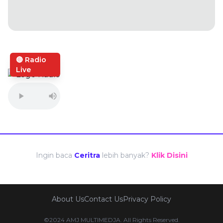
🔴 Radio
Live
Ingin baca
Ceritra
lebih banyak?
Klik Disini
About Us
Contact Us
Privacy Policy
©2024 AMJ MULTIMEDJA. All Rights Reserved.