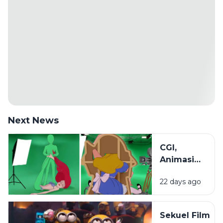
Next News
CGI,
Animasi
2D, dan
22 days ago
Stop
Motion:
Mengenal
Sekuel Film
Beragam