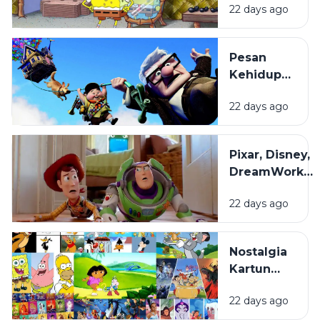
22 days ago
Dibuat
hingga
Begitu
Pesan
Mudah
Kehidupan
Diingat?
di Balik
22 days ago
Film
Animasi
yang
Pixar, Disney,
Sering
DreamWorks,
Terlewat
dan Studio
22 days ago
Ghibli: Apa
yang
Membuat
Nostalgia
Gaya Animasi
Kartun
Mereka
Masa
Berbeda?
22 days ago
Kecil: