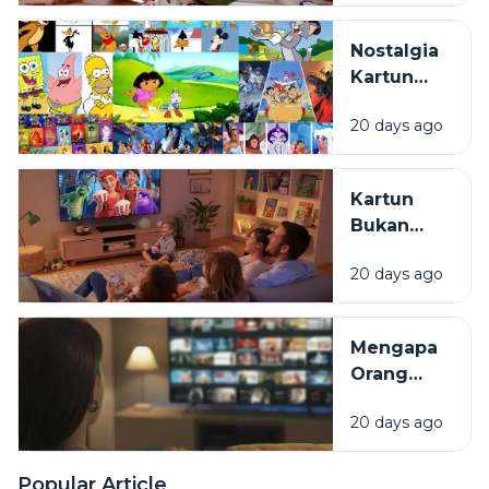
yang
Membuat
Nostalgia
Gaya Animasi
Kartun
Mereka
Masa
Berbeda?
20 days ago
Kecil:
Kenapa
Selalu
Kartun
Terasa
Bukan
Hangat
Cuma
untuk
20 days ago
untuk
Ditonton
Anak:
Kembali?
Mengapa
Mengapa
Film
Orang
Animasi
Dewasa
Disukai
20 days ago
Masih
oleh
Senang
Semua
Menonton
Popular Article
Kalangan?