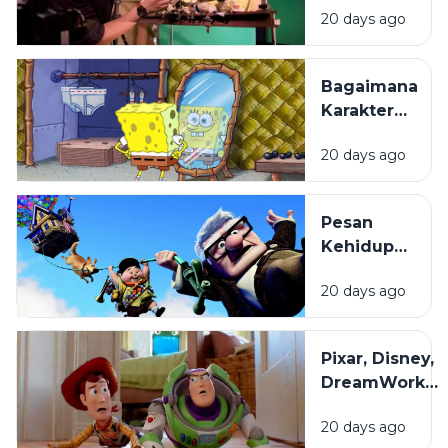
20 days ago
Lebar:
Bagaimana
Film
Bagaimana
Animasi
Karakter
Diproduksi?
Kartun
20 days ago
Dibuat
hingga
Begitu
Pesan
Mudah
Kehidupan
Diingat?
di Balik
20 days ago
Film
Animasi
yang
Pixar, Disney,
Sering
DreamWorks,
Terlewat
dan Studio
20 days ago
Ghibli: Apa