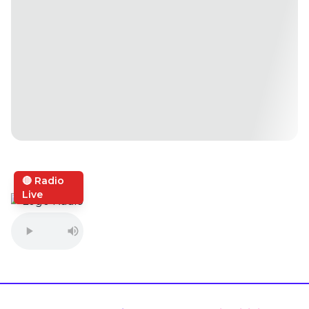
🔴 Radio
Live