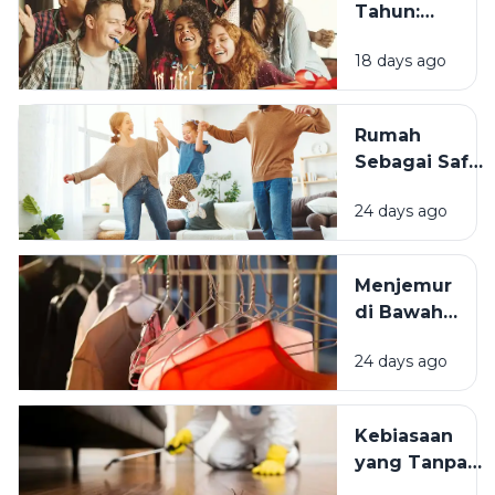
Tahun:
Mengapa
18 days ago
Momen
Bertambah
Usia Selalu
Rumah
Terasa
Sebagai Safe
Istimewa?
Space:
24 days ago
Mengapa
Lingkungan
Tempat
Menjemur
Tinggal yang
di Bawah
Bersih
Matahari
Memengaruhi
24 days ago
atau Di
Kesejahteraan
Tempat
Kita?
Teduh,
Kebiasaan
Mana yang
yang Tanpa
Lebih
Sadar