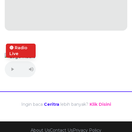
🔴 Radio
Live
Ingin baca
Ceritra
lebih banyak?
Klik Disini
About Us
Contact Us
Privacy Policy