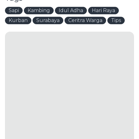
Sapi
Kambing
Idul Adha
Hari Raya
Kurban
Surabaya
Ceritra Warga
Tips