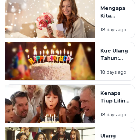
Justru
Mengapa
Merasa
Kita
Sedih Saat
Senang
Ulang
18 days ago
Mendapat
Tahun?
Ucapan
Ulang
Kue Ulang
Tahun?
Tahun:
Bagaimana
18 days ago
Tradisi Ini
Berawal?
Kenapa
Tiup Lilin
Menjadi
18 days ago
Tradisi
Saat Ulang
Tahun?
Ulang