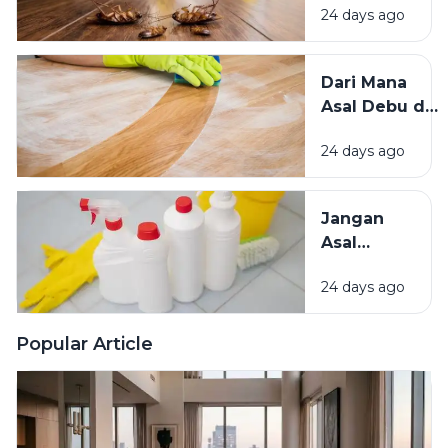
Baik?
24 days ago
Mengundang
Kecoak,
Tikus, dan
Dari Mana
Hama
Asal Debu di
Lainnya Ke
Rumah?
Rumah
24 days ago
Kenali
Penyebab
dan Cara
Jangan
Mengatasinya
Asal
Campur
24 days ago
Bahan
Pembersih
Ini Risiko
Popular Article
Fatalnya