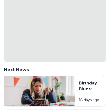
Next News
Birthday
Blues:
Mengapa
18 days ago
Sebagian
Orang