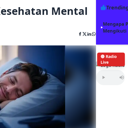
Kesehatan Mental
Trendin
Mengapa P
Mengikuti
🔴 Radio
Live