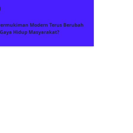
g
ermukiman Modern Terus Berubah
 Gaya Hidup Masyarakat?