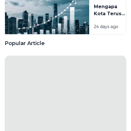
Tinggal di
Mengapa
Kota?
Kota Terus
Fenomena
Berkembang?
Urbanisasi
24 days ago
Memahami
yang
Perubahan
Terus
Wajah
Popular Article
Terjadi
Perkotaan
dari Masa ke
Masa