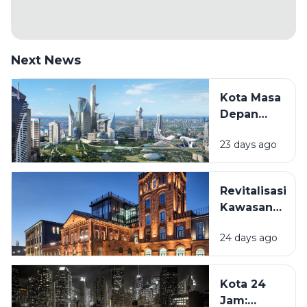
Next News
Kota Masa
Depan
Akan
23 days ago
Seperti
Apa?
Melihat
Revitalisasi
Inovasi
Kawasan
yang Mulai
Lama:
Terjadi
24 days ago
Mengapa
Sekarang
Bangunan
Hingga
Tua Kini
Beberapa
Kota 24
Kembali
Dekade
Jam:
Dihidupkan?