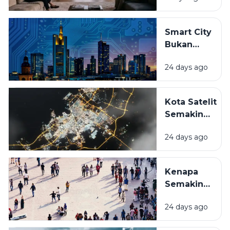
Berubah
Mengikuti
Smart City
Gaya Hidup
Bukan
Masyarakat?
Sekadar
24 days ago
Kota
Canggih,
Apa
Kota Satelit
Bedanya
Semakin
dengan
Bermunculan,
Kota
24 days ago
Benarkah
Biasa?
Jadi Solusi
Kemacetan
Kenapa
dan
Semakin
Kepadatan?
Banyak
24 days ago
Orang
Memilih