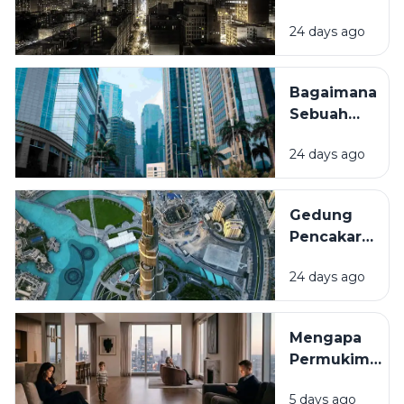
Mendatang
Mengapa
24 days ago
Beberapa
Kota Tidak
Pernah
Bagaimana
Benar-
Sebuah
Benar
Kawasan
Tidur?
24 days ago
Bisa
Berubah
Menjadi
Gedung
Pusat
Pencakar
Bisnis?
Langit:
24 days ago
Mengapa
Kota-Kota
Besar Terus
Mengapa
Membangun
Permukiman
ke Atas?
Modern
5 days ago
Terus