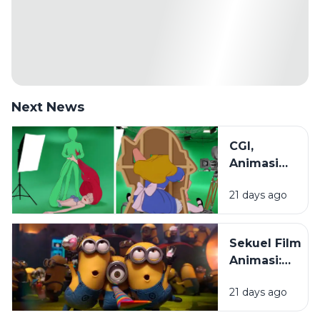
Next News
CGI,
Animasi
2D, dan
21 days ago
Stop
Motion:
Mengenal
Sekuel Film
Beragam
Animasi:
Teknik di
Mengapa
Dunia
21 days ago
Penonton
Animasi
Selalu