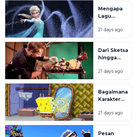
Menantikanny
Mengapa
Lagu
dalam
21 days ago
Film
Animasi
Mudah
Dari Sketsa
Melekat di
hingga
Ingatan?
Layar
21 days ago
Lebar:
Bagaimana
Film
Bagaimana
Animasi
Karakter
Diproduksi?
Kartun
21 days ago
Dibuat
hingga
Begitu
Pesan
Mudah