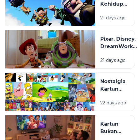
Kehidupan
Diingat?
di Balik
21 days ago
Film
Animasi
yang
Pixar, Disney,
Sering
DreamWorks,
Terlewat
dan Studio
21 days ago
Ghibli: Apa
yang
Membuat
Nostalgia
Gaya Animasi
Kartun
Mereka
Masa
Berbeda?
22 days ago
Kecil:
Kenapa
Selalu
Kartun
Terasa
Bukan
Hangat
Cuma