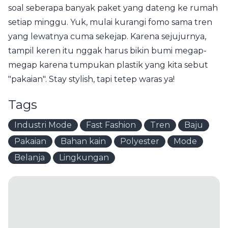
soal seberapa banyak paket yang dateng ke rumah
setiap minggu. Yuk, mulai kurangi fomo sama tren
yang lewatnya cuma sekejap. Karena sejujurnya,
tampil keren itu nggak harus bikin bumi megap-
megap karena tumpukan plastik yang kita sebut
"pakaian". Stay stylish, tapi tetep waras ya!
Tags
Industri Mode
Fast Fashion
Tren
Baju
Pakaian
Bahan kain
Polyester
Mode
Belanja
Lingkungan