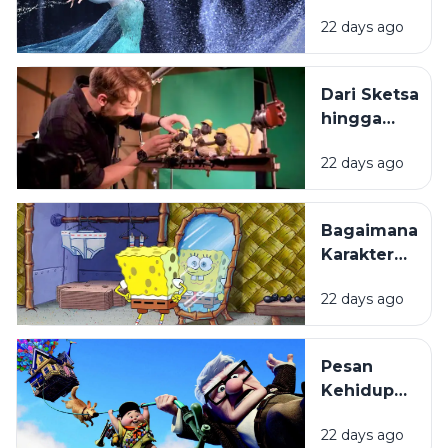
dalam
22 days ago
Film
Animasi
Mudah
Dari Sketsa
Melekat di
hingga
Ingatan?
Layar
22 days ago
Lebar:
Bagaimana
Film
Bagaimana
Animasi
Karakter
Diproduksi?
Kartun
22 days ago
Dibuat
hingga
Begitu
Pesan
Mudah
Kehidupan
Diingat?
di Balik
22 days ago
Film