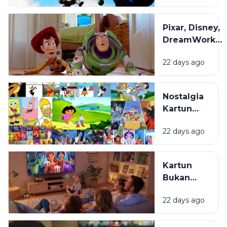
Animasi
yang
Pixar, Disney,
Sering
DreamWorks,
Terlewat
dan Studio
22 days ago
Ghibli: Apa
yang
Membuat
Nostalgia
Gaya Animasi
Kartun
Mereka
Masa
Berbeda?
22 days ago
Kecil:
Kenapa
Selalu
Kartun
Terasa
Bukan
Hangat
Cuma
untuk
22 days ago
untuk
Ditonton
Anak:
Kembali?
Mengapa