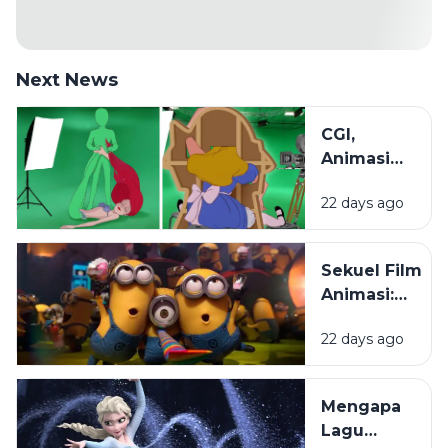
Next News
CGI,
Animasi
2D, dan
22 days ago
Stop
Motion:
Mengenal
Sekuel Film
Beragam
Animasi:
Teknik di
Mengapa
Dunia
22 days ago
Penonton
Animasi
Selalu
Menantikanny
Mengapa
Lagu