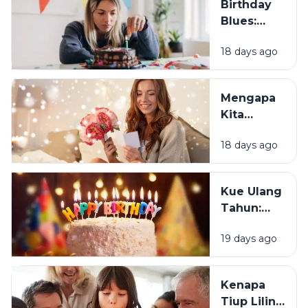
Birthday
Blues:
Mengapa
18 days ago
Sebagian
Orang
Justru
Mengapa
Merasa
Kita
Sedih Saat
Senang
Ulang
18 days ago
Mendapat
Tahun?
Ucapan
Ulang
Kue Ulang
Tahun?
Tahun:
Bagaimana
19 days ago
Tradisi Ini
Berawal?
Kenapa
Tiup Lilin