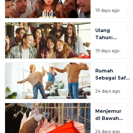
Menjadi
19 days ago
Tradisi
Saat Ulang
Tahun?
Ulang
Tahun:
Mengapa
19 days ago
Momen
Bertambah
Usia Selalu
Rumah
Terasa
Sebagai Safe
Istimewa?
Space:
24 days ago
Mengapa
Lingkungan
Tempat
Menjemur
Tinggal yang
di Bawah
Bersih
Matahari
Memengaruhi
24 days ago
atau Di