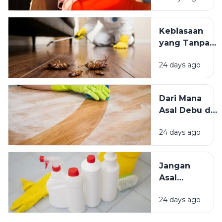
Kesejahteraan
Tempat
Kita?
Teduh,
Kebiasaan
Mana yang
yang Tanpa
Lebih
Sadar
Baik?
24 days ago
Mengundang
Kecoak,
Tikus, dan
Dari Mana
Hama
Asal Debu di
Lainnya Ke
Rumah?
Rumah
24 days ago
Kenali
Penyebab
dan Cara
Jangan
Mengatasinya
Asal
Campur
24 days ago
Bahan
Pembersih