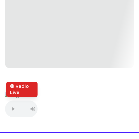
🔴 Radio
Live