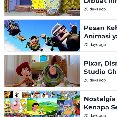
Dibuat h
Diingat?
20 days ago
Pesan Keh
Animasi y
20 days ago
Pixar, Di
Studio Gh
Gaya Ani
20 days ago
Nostalgia
Kenapa Se
untuk Di
20 days ago