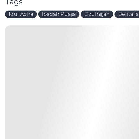
Tags
Idul Adha
Ibadah Puasa
Dzulhijjah
Berita I