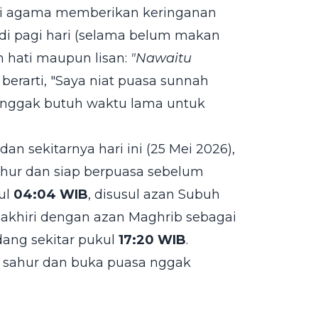
api agama memberikan keringanan
i pagi hari (selama belum makan
m hati maupun lisan:
"Nawaitu
berarti, "Saya niat puasa sunnah
dan nggak butuh waktu lama untuk
an sekitarnya hari ini (25 Mei 2026),
hur dan siap berpuasa sebelum
ul
04:04 WIB
, disusul azan Subuh
diakhiri dengan azan Maghrib sebagai
ang sekitar pukul
17:20 WIB
.
l sahur dan buka puasa nggak