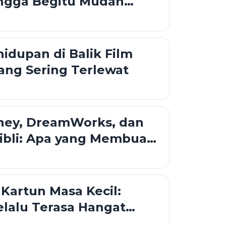
ingga Begitu Mudah
idupan di Balik Film
ang Sering Terlewat
sney, DreamWorks, dan
ibli: Apa yang Membuat
masi Mereka Berbeda?
 Kartun Masa Kecil:
lalu Terasa Hangat
tonton Kembali?