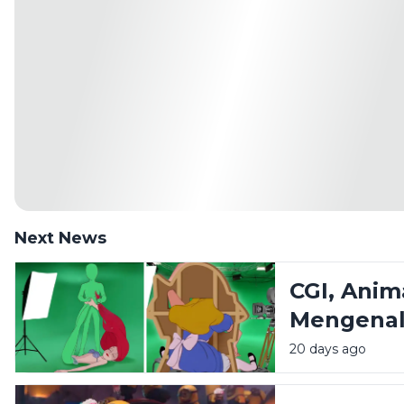
Next News
CGI, Anim
Mengenal
Dunia An
20 days ago