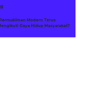
ng
Permukiman Modern Terus
engikuti Gaya Hidup Masyarakat?