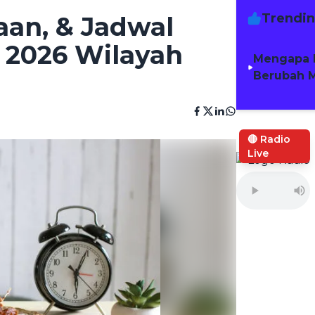
Trendi
aan, & Jadwal
 2026 Wilayah
Mengapa 
Berubah M
🔴 Radio
Live