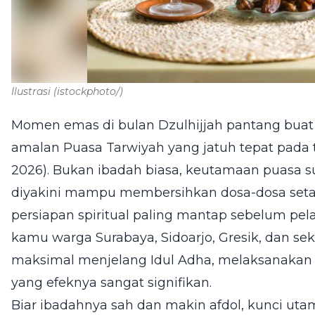
Ilustrasi
(istockphoto/)
Momen emas di bulan Dzulhijjah pantang buat d
amalan Puasa Tarwiyah yang jatuh tepat pada t
2026). Bukan ibadah biasa, keutamaan puasa su
diyakini mampu membersihkan dosa-dosa seta
persiapan spiritual paling mantap sebelum pel
kamu warga Surabaya, Sidoarjo, Gresik, dan se
maksimal menjelang Idul Adha, melaksanakan p
yang efeknya sangat signifikan.
Biar ibadahnya sah dan makin afdol, kunci utam