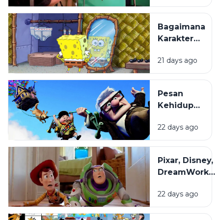
Bagaimana
Film
Bagaimana
Animasi
Karakter
Diproduksi?
Kartun
21 days ago
Dibuat
hingga
Begitu
Pesan
Mudah
Kehidupan
Diingat?
di Balik
22 days ago
Film
Animasi
yang
Pixar, Disney,
Sering
DreamWorks,
Terlewat
dan Studio
22 days ago
Ghibli: Apa
yang
Membuat