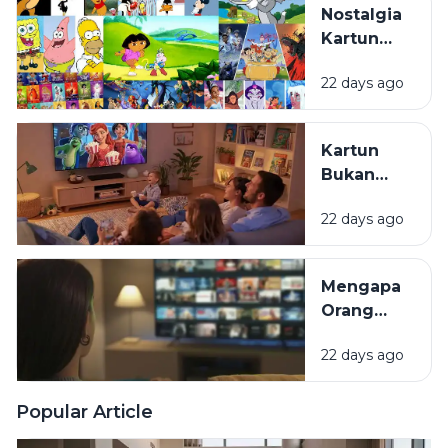
Nostalgia
Gaya Animasi
Kartun
Mereka
Masa
Berbeda?
22 days ago
Kecil:
Kenapa
Selalu
Kartun
Terasa
Bukan
Hangat
Cuma
untuk
22 days ago
untuk
Ditonton
Anak:
Kembali?
Mengapa
Mengapa
Film
Orang
Animasi
Dewasa
Disukai
22 days ago
Masih
oleh
Senang
Semua
Menonton
Popular Article
Kalangan?
Film