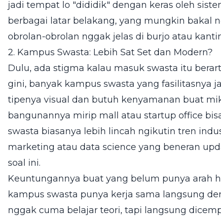
jadi tempat lo "dididik" dengan keras oleh sist
berbagai latar belakang, yang mungkin bakal ng
obrolan-obrolan nggak jelas di burjo atau kantin
2. Kampus Swasta: Lebih Sat Set dan Modern?
Dulu, ada stigma kalau masuk swasta itu berart
gini, banyak kampus swasta yang fasilitasnya 
tipenya visual dan butuh kenyamanan buat mi
bangunannya mirip mall atau startup office bisa
swasta biasanya lebih lincah ngikutin tren indus
marketing atau data science yang beneran upda
soal ini.
Keuntungannya buat yang belum punya arah hid
kampus swasta punya kerja sama langsung deng
nggak cuma belajar teori, tapi langsung dicemp