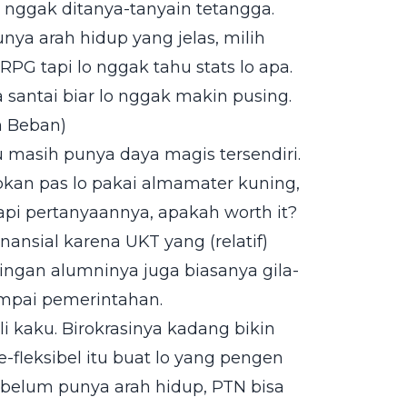
r nggak ditanya-tanyain tetangga.
nya arah hidup yang jelas, milih
RPG tapi lo nggak tahu stats lo apa.
 santai biar lo nggak makin pusing.
n Beban)
tu masih punya daya magis tersendiri.
an pas lo pakai almamater kuning,
Tapi pertanyaannya, apakah worth it?
nansial karena UKT yang (relatif)
ringan alumninya juga biasanya gila-
ampai pemerintahan.
ali kaku. Birokrasinya kadang bikin
fleksibel itu buat lo yang pengen
ng belum punya arah hidup, PTN bisa