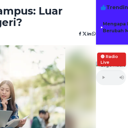
Trendi
Kampus: Luar
eri?
Mengapa 
Berubah M
🔴 Radio
Live