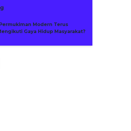
ng
Permukiman Modern Terus
engikuti Gaya Hidup Masyarakat?