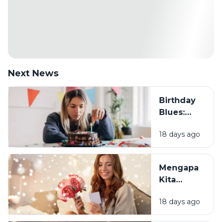
Next News
Birthday
Blues:
Mengapa
18 days ago
Sebagian
Orang
Justru
Mengapa
Merasa
Kita
Sedih Saat
Senang
Ulang
18 days ago
Mendapat
Tahun?
Ucapan