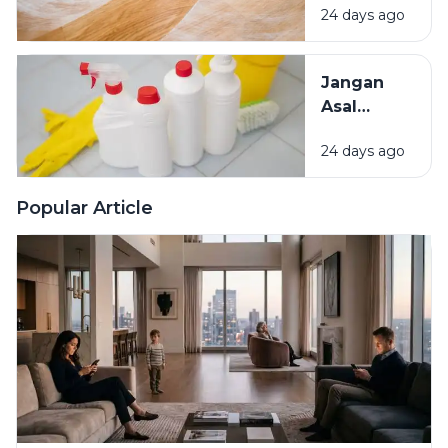
Rumah
24 days ago
Kenali
Penyebab
dan Cara
Jangan
Mengatasinya
Asal
Campur
24 days ago
Bahan
Pembersih
Ini Risiko
Popular Article
Fatalnya