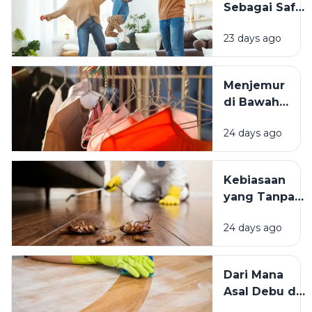
Sebagai Safe
Istimewa?
Space:
23 days ago
Mengapa
Lingkungan
Tempat
Menjemur
Tinggal yang
di Bawah
Bersih
Matahari
Memengaruhi
24 days ago
atau Di
Kesejahteraan
Tempat
Kita?
Teduh,
Kebiasaan
Mana yang
yang Tanpa
Lebih
Sadar
Baik?
24 days ago
Mengundang
Kecoak,
Tikus, dan
Dari Mana
Hama
Asal Debu di
Lainnya Ke
Rumah?