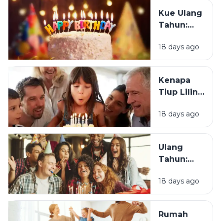
Ulang
Kue Ulang
Tahun?
Tahun:
Bagaimana
18 days ago
Tradisi Ini
Berawal?
Kenapa
Tiup Lilin
Menjadi
18 days ago
Tradisi
Saat Ulang
Tahun?
Ulang
Tahun:
Mengapa
18 days ago
Momen
Bertambah
Usia Selalu
Rumah
Terasa