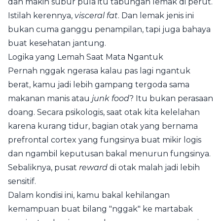
dan makin subur pula itu tabungan lemak di perut.
Istilah kerennya,
visceral fat
. Dan lemak jenis ini
bukan cuma ganggu penampilan, tapi juga bahaya
buat kesehatan jantung.
Logika yang Lemah Saat Mata Ngantuk
Pernah nggak ngerasa kalau pas lagi ngantuk
berat, kamu jadi lebih gampang tergoda sama
makanan manis atau
junk food
? Itu bukan perasaan
doang. Secara psikologis, saat otak kita kelelahan
karena kurang tidur, bagian otak yang bernama
prefrontal cortex yang fungsinya buat mikir logis
dan ngambil keputusan bakal menurun fungsinya.
Sebaliknya, pusat
reward
di otak malah jadi lebih
sensitif.
Dalam kondisi ini, kamu bakal kehilangan
kemampuan buat bilang "nggak" ke martabak