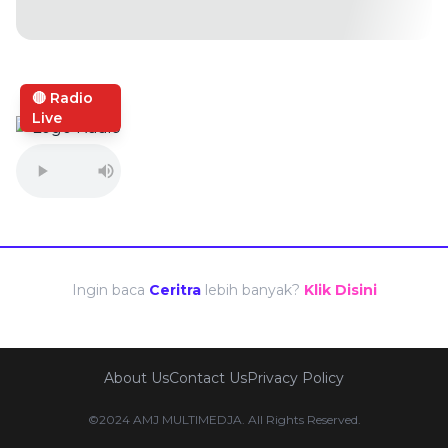
🔴 Radio
Live
Ingin baca
Ceritra
lebih banyak?
Klik Disini
About Us
Contact Us
Privacy Policy
©2024 AMJ MULTIMEDJA. All Rights Reserved.