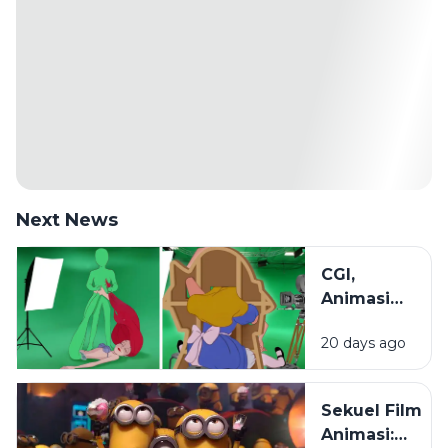
Next News
CGI,
Animasi
2D, dan
20 days ago
Stop
Motion:
Mengenal
Sekuel Film
Beragam
Animasi:
Teknik di